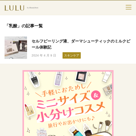
TOP
「乳酸」の記事一覧
カテゴリー
セルフピーリング液、ダーマシューティックのミルクピ
スキンケア
ール体験記
2024 年 4 月 9 日
スキンケア
メークアップ
エイジングケア
フレグランス
ボディ＆ヘア
ライフスタイル
検索