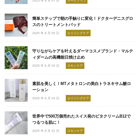
2025 年 9 月 07 日
メークアップ
簡単ステップで朝の手触りに変化！ドクターデニスグロ
スのトリートメントパッド
2025 年 9 月 05 日
エイジングケア
守りながらケアを叶えるダーマコスメブランド・マルテ
ィダームの高機能日焼け止め
2025 年 9 月 03 日
スキンケア
素肌を美しく！MTメタトロンの美白トラネキサム酸ロ
ーション
2025 年 9 月 03 日
エイジングケア
世界中で500万個売れたスイス発のビタクリームB12で
つるつる肌に！
2025 年 8 月 31 日
スキンケア