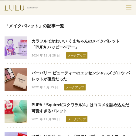
TOP
「メイクパレット」の記事一覧
カテゴリー
カラフルでかわいい くまちゃんのメイクパレット
スキンケア
「PUPA ハッピーベアー」
2024 年 11 月 28 日
メークアップ
メークアップ
バーバリー ビューティーのエッセンシャルズ グロウ パ
エイジングケア
レットが優秀だった
2022 年 4 月 15 日
メークアップ
フレグランス
ボディ＆ヘア
PUPA「Squirrel(スクワラル)4」はコスメを詰め込んだ
可愛すぎるパレット
ライフスタイル
2021 年 11 月 30 日
メークアップ
検索