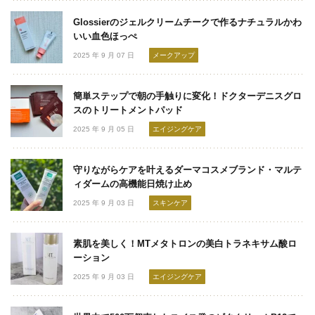
Glossierのジェルクリームチークで作るナチュラルかわ
いい血色ほっぺ
2025 年 9 月 07 日
メークアップ
簡単ステップで朝の手触りに変化！ドクターデニスグロ
スのトリートメントパッド
2025 年 9 月 05 日
エイジングケア
守りながらケアを叶えるダーマコスメブランド・マルテ
ィダームの高機能日焼け止め
2025 年 9 月 03 日
スキンケア
素肌を美しく！MTメタトロンの美白トラネキサム酸ロ
ーション
2025 年 9 月 03 日
エイジングケア