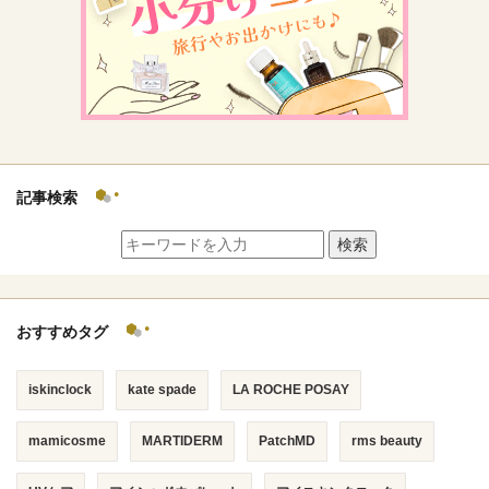
記事検索
検索
おすすめタグ
iskinclock
kate spade
LA ROCHE POSAY
mamicosme
MARTIDERM
PatchMD
rms beauty