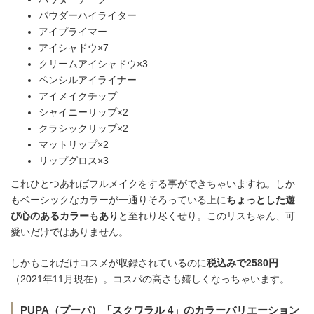
パウダーハイライター
アイプライマー
アイシャドウ×7
クリームアイシャドウ×3
ペンシルアイライナー
アイメイクチップ
シャイニーリップ×2
クラシックリップ×2
マットリップ×2
リップグロス×3
これひとつあればフルメイクをする事ができちゃいますね。しか
もベーシックなカラーが一通りそろっている上に
ちょっとした遊
び心のあるカラーもあり
と至れり尽くせり。このリスちゃん、可
愛いだけではありません。
しかもこれだけコスメが収録されているのに
税込みで2580円
（2021年11月現在）。コスパの高さも嬉しくなっちゃいます。
PUPA（プーパ）「スクワラル 4」のカラーバリエーション