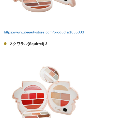
https://www.ibeautystore.com/products/1055803
スクワラル(Squirrel) 3