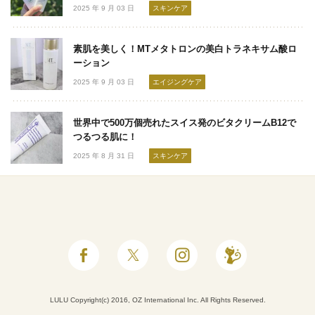
2025 年 9 月 03 日
スキンケア
素肌を美しく！MTメタトロンの美白トラネキサム酸ロ
ーション
2025 年 9 月 03 日
エイジングケア
世界中で500万個売れたスイス発のビタクリームB12で
つるつる肌に！
2025 年 8 月 31 日
スキンケア
LULU Copyright(c) 2016, OZ International Inc. All Rights Reserved.