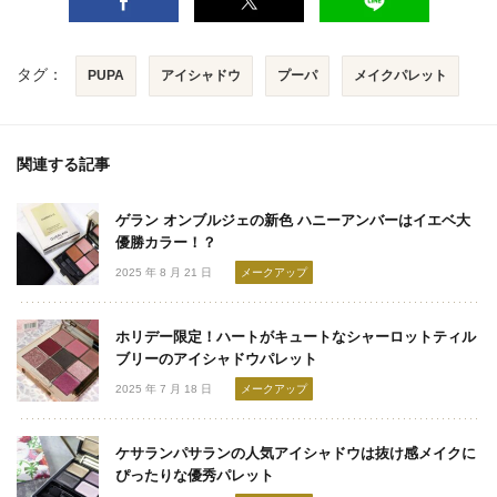
タグ：
PUPA
アイシャドウ
プーパ
メイクパレット
関連する記事
ゲラン オンブルジェの新色 ハニーアンバーはイエベ大
優勝カラー！？
2025 年 8 月 21 日
メークアップ
ホリデー限定！ハートがキュートなシャーロットティル
ブリーのアイシャドウパレット
2025 年 7 月 18 日
メークアップ
ケサランパサランの人気アイシャドウは抜け感メイクに
ぴったりな優秀パレット