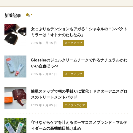
新着記事
女っぷりもテンションもアガる！シャネルのコンパクト
ミラーは「オトナのたしなみ」
2025 年 9 月 15 日
メークアップ
Glossierのジェルクリームチークで作るナチュラルかわ
いい血色ほっぺ
2025 年 9 月 07 日
メークアップ
簡単ステップで朝の手触りに変化！ドクターデニスグロ
スのトリートメントパッド
2025 年 9 月 05 日
エイジングケア
守りながらケアを叶えるダーマコスメブランド・マルテ
ィダームの高機能日焼け止め