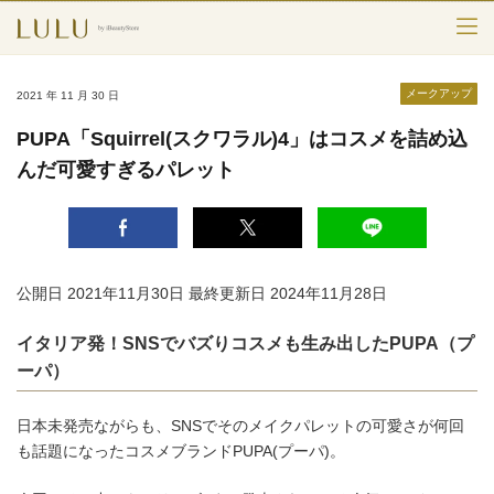
TOP
メークアップ
2021 年 11 月 30 日
カテゴリー
PUPA「Squirrel(スクワラル)4」はコスメを詰め込
んだ可愛すぎるパレット
スキンケア
メークアップ
エイジングケア
公開日 2021年11月30日
最終更新日 2024年11月28日
フレグランス
イタリア発！SNSでバズりコスメも生み出したPUPA（プ
ーパ）
ボディ＆ヘア
ライフスタイル
日本未発売ながらも、SNSでそのメイクパレットの可愛さが何回
も話題になったコスメブランドPUPA(プーパ)。
検索