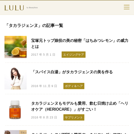
TOP
「タカラジェンヌ」の記事一覧
カテゴリー
宝塚元トップ娘役の美の秘密「はちみつレモン」の威力
スキンケア
とは
2017 年 5 月 1 日
エイジングケア
メークアップ
「スパイス白湯」がタカラジェンヌの美を作る
エイジングケア
2016 年 11 月 9 日
ボディ＆ヘア
フレグランス
ボディ＆ヘア
タカラジェンヌもモデルも愛用、飲む日焼け止め「ヘリ
オケア（HERIOCARE）」がすごい！
ライフスタイル
2016 年 8 月 23 日
サプリメント
検索