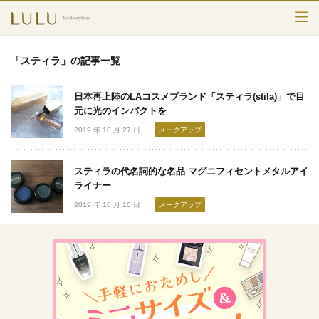
TOP
「スティラ」の記事一覧
カテゴリー
日本再上陸のLAコスメブランド「スティラ(stila)」で目
スキンケア
元に光のインパクトを
2019 年 10 月 27 日
メークアップ
メークアップ
スティラの代名詞的な名品 マグニフィセントメタルアイ
エイジングケア
ライナー
2019 年 10 月 10 日
メークアップ
フレグランス
ボディ＆ヘア
ライフスタイル
検索