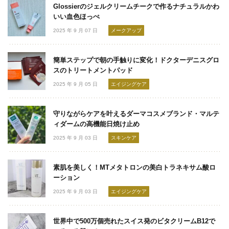
Glossierのジェルクリームチークで作るナチュラルかわ
いい血色ほっぺ
2025 年 9 月 07 日
メークアップ
簡単ステップで朝の手触りに変化！ドクターデニスグロ
スのトリートメントパッド
2025 年 9 月 05 日
エイジングケア
守りながらケアを叶えるダーマコスメブランド・マルテ
ィダームの高機能日焼け止め
2025 年 9 月 03 日
スキンケア
素肌を美しく！MTメタトロンの美白トラネキサム酸ロ
ーション
2025 年 9 月 03 日
エイジングケア
世界中で500万個売れたスイス発のビタクリームB12で