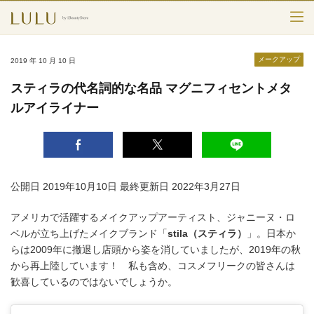
TOP
メークアップ
2019 年 10 月 10 日
カテゴリー
スティラの代名詞的な名品 マグニフィセントメタ
ルアイライナー
スキンケア
メークアップ
エイジングケア
公開日 2019年10月10日
最終更新日 2022年3月27日
フレグランス
アメリカで活躍するメイクアップアーティスト、ジャニーヌ・ロ
ベルが立ち上げたメイクブランド「
stila（スティラ）
」。日本か
ボディ＆ヘア
らは2009年に撤退し店頭から姿を消していましたが、2019年の秋
から再上陸しています！ 私も含め、コスメフリークの皆さんは
ライフスタイル
歓喜しているのではないでしょうか。
検索