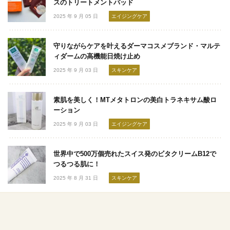
スのトリートメントパッド
2025 年 9 月 05 日
エイジングケア
守りながらケアを叶えるダーマコスメブランド・マルテ
ィダームの高機能日焼け止め
2025 年 9 月 03 日
スキンケア
素肌を美しく！MTメタトロンの美白トラネキサム酸ロ
ーション
2025 年 9 月 03 日
エイジングケア
世界中で500万個売れたスイス発のビタクリームB12で
つるつる肌に！
2025 年 8 月 31 日
スキンケア