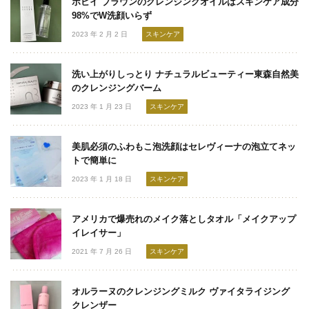
ボビイ ブラウンのクレンジングオイルはスキンケア成分
98%でW洗顔いらず
2023 年 2 月 2 日
スキンケア
洗い上がりしっとり ナチュラルビューティー東森自然美
のクレンジングバーム
2023 年 1 月 23 日
スキンケア
美肌必須のふわもこ泡洗顔はセレヴィーナの泡立てネッ
トで簡単に
2023 年 1 月 18 日
スキンケア
アメリカで爆売れのメイク落としタオル「メイクアップ
イレイサー」
2021 年 7 月 26 日
スキンケア
オルラーヌのクレンジングミルク ヴァイタライジング
クレンザー