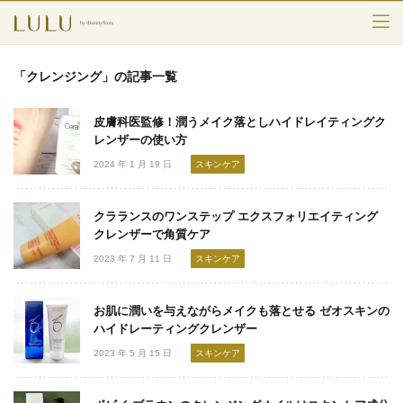
TOP
「クレンジング」の記事一覧
カテゴリー
皮膚科医監修！潤うメイク落としハイドレイティングク
スキンケア
レンザーの使い方
2024 年 1 月 19 日
スキンケア
メークアップ
クラランスのワンステップ エクスフォリエイティング
エイジングケア
クレンザーで角質ケア
2023 年 7 月 11 日
スキンケア
フレグランス
ボディ＆ヘア
お肌に潤いを与えながらメイクも落とせる ゼオスキンの
ハイドレーティングクレンザー
ライフスタイル
2023 年 5 月 15 日
スキンケア
検索