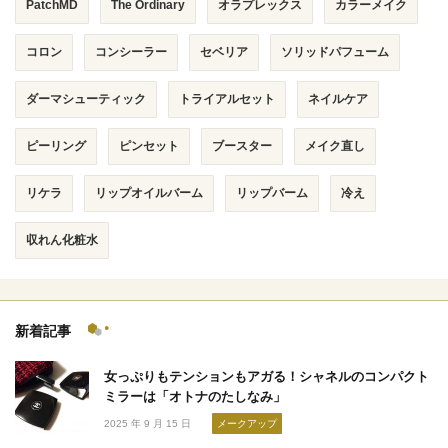
PatchMD
The Ordinary
オラプレックス
カラーメイク
コロン
コンシーラー
セベリア
ソリッドパフューム
ダーマシューティック
トライアルセット
ネイルケア
ピーリング
ピンセット
ブースター
メイク直し
リケラ
リップオイルバーム
リップバーム
冷え
収れん化粧水
新着記事
女っぷりもテンションもアガる！シャネルのコンパクト
ミラーは「オトナのたしなみ」
2025 年 9 月 15 日
メークアップ