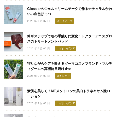
Glossierのジェルクリームチークで作るナチュラルかわ
いい血色ほっぺ
2025 年 9 月 07 日
メークアップ
簡単ステップで朝の手触りに変化！ドクターデニスグロ
スのトリートメントパッド
2025 年 9 月 05 日
エイジングケア
守りながらケアを叶えるダーマコスメブランド・マルテ
ィダームの高機能日焼け止め
2025 年 9 月 03 日
スキンケア
素肌を美しく！MTメタトロンの美白トラネキサム酸ロ
ーション
2025 年 9 月 03 日
エイジングケア