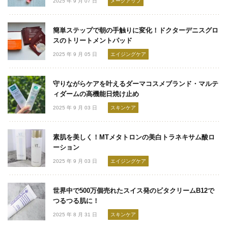
2025 年 9 月 07 日
メークアップ
簡単ステップで朝の手触りに変化！ドクターデニスグロ
スのトリートメントパッド
2025 年 9 月 05 日
エイジングケア
守りながらケアを叶えるダーマコスメブランド・マルテ
ィダームの高機能日焼け止め
2025 年 9 月 03 日
スキンケア
素肌を美しく！MTメタトロンの美白トラネキサム酸ロ
ーション
2025 年 9 月 03 日
エイジングケア
世界中で500万個売れたスイス発のビタクリームB12で
つるつる肌に！
2025 年 8 月 31 日
スキンケア