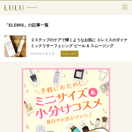
TOP
「ELEMIS」の記事一覧
カテゴリー
２ステップのケアで輝くようなお肌に エレミスのダイナ
スキンケア
ミックリサーフェシング ピール & スムージング
2023 年 9 月 6 日
スキンケア
メークアップ
エイジングケア
フレグランス
ボディ＆ヘア
ライフスタイル
検索