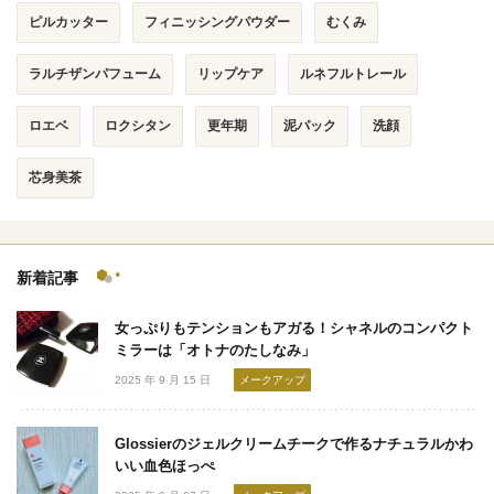
ピルカッター
フィニッシングパウダー
むくみ
ラルチザンパフューム
リップケア
ルネフルトレール
ロエベ
ロクシタン
更年期
泥パック
洗顔
芯身美茶
新着記事
女っぷりもテンションもアガる！シャネルのコンパクト
ミラーは「オトナのたしなみ」
2025 年 9 月 15 日
メークアップ
Glossierのジェルクリームチークで作るナチュラルかわ
いい血色ほっぺ