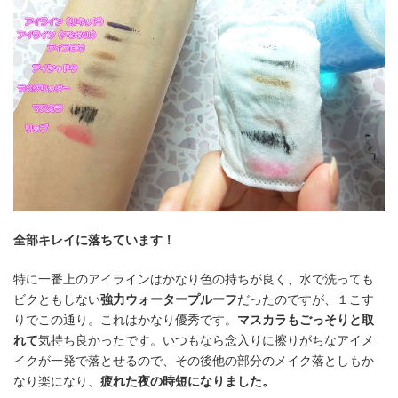
全部キレイに落ちています！
特に一番上のアイラインはかなり色の持ちが良く、水で洗っても
ビクともしない
強力ウォータープルーフ
だったのですが、１こす
りでこの通り。これはかなり優秀です。
マスカラもごっそりと取
れて
気持ち良かったです。いつもなら念入りに擦りがちなアイメ
イクが一発で落とせるので、その後他の部分のメイク落としもか
なり楽になり、
疲れた夜の時短になりました。