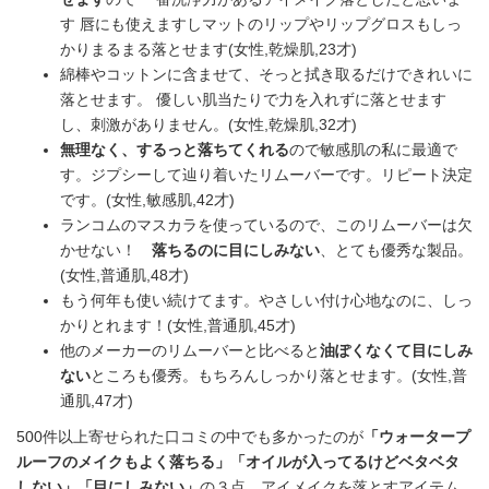
す 唇にも使えますしマットのリップやリップグロスもしっ
かりまるまる落とせます(女性,乾燥肌,23才)
綿棒やコットンに含ませて、そっと拭き取るだけできれいに
落とせます。 優しい肌当たりで力を入れずに落とせます
し、刺激がありません。(女性,乾燥肌,32才)
無理なく、するっと落ちてくれる
ので敏感肌の私に最適で
す。ジプシーして辿り着いたリムーバーです。リピート決定
です。(女性,敏感肌,42才)
ランコムのマスカラを使っているので、このリムーバーは欠
かせない！
落ちるのに目にしみない
、とても優秀な製品。
(女性,普通肌,48才)
もう何年も使い続けてます。やさしい付け心地なのに、しっ
かりとれます！(女性,普通肌,45才)
他のメーカーのリムーバーと比べると
油ぽくなくて目にしみ
ない
ところも優秀。もちろんしっかり落とせます。(女性,普
通肌,47才)
500件以上寄せられた口コミの中でも多かったのが
「ウォータープ
ルーフのメイクもよく落ちる」「オイルが入ってるけどベタベタ
しない」「目にしみない」
の３点。アイメイクを落とすアイテム