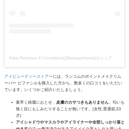
Kátia Perfumes & Cosméticos(@katiaperfumes)がシェアした投稿
アイビューティーストアー
には、ランコムのポイントメイクリム
ーバー ビファシルを購入した方から、数多くの口コミをいただい
ています。いくつかご紹介いたしましょう。
素早く綺麗におとせ、
皮膚のカサつきもありません
。匂いも
無く目にもしみたりすることが無いです。(女性,普通肌,53
才)
アイシャドウやマスカラやアイライナーや全部しっかり落と
せます
ので 一番洗浄力があるアイメイク落としだと思いま