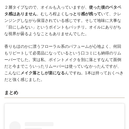
２層タイプなので、オイルも入っていますが、
使った後のベタベ
タ感はありません
。むしろ程よく
しっとり感が残って
いて、クレ
ンジングしながら保湿されている感じです。そして地味に大事な
「目にしみない」というポイントもバッチリ。オイルにありがち
な視界が曇るようなこともありませんでした。
香りもほのかに漂うフローラル系のパフュームが心地よく、何回
もリピートして必需品になっているという口コミにも納得のリム
ーバーでした。実は私、ポイントメイクを別に落とすなんて面倒
だと今までこういったリムーバーは使っていなかったんですが、
こんなに
メイク落としが楽になる
んですね。1本は持っておくべき
だと強く感じました。
まとめ