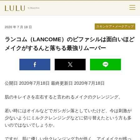
TOP
スキンケア
•
メークアップ
2020 年 7 月 18 日
カテゴリー
ランコム（LANCOME）のビファシルは面白いほど
メイクがするんと落ちる最強リムーバー
スキンケア
メークアップ
エイジングケア
公開日 2020年7月18日
最終更新日 2020年7月18日
フレグランス
肌のキレイさを左右すると言われるメイクのクレンジング。
ボディ＆ヘア
若い時にはオイルなどでガシガシ落としていたけど、今は刺激が
少ないようにミルククレンジングなどに切り替えたという方も多
ライフスタイル
いのではないでしょうか。
ですが、肌に優しい分クレンジング力が低く、アイメイクが残っ
検索