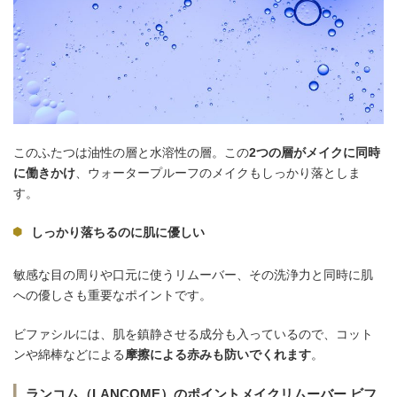
このふたつは油性の層と水溶性の層。この
2つの層がメイクに同時
に働きかけ
、ウォータープルーフのメイクもしっかり落としま
す。
しっかり落ちるのに肌に優しい
敏感な目の周りや口元に使うリムーバー、その洗浄力と同時に肌
への優しさも重要なポイントです。
ビファシルには、肌を鎮静させる成分も入っているので、コット
ンや綿棒などによる
摩擦による赤みも防いでくれます
。
ランコム（LANCOME）のポイントメイクリムーバー ビフ