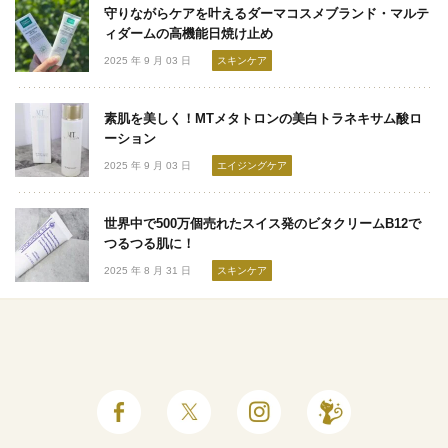
守りながらケアを叶えるダーマコスメブランド・マルテ
ィダームの高機能日焼け止め
2025 年 9 月 03 日
スキンケア
素肌を美しく！MTメタトロンの美白トラネキサム酸ロ
ーション
2025 年 9 月 03 日
エイジングケア
世界中で500万個売れたスイス発のビタクリームB12で
つるつる肌に！
2025 年 8 月 31 日
スキンケア