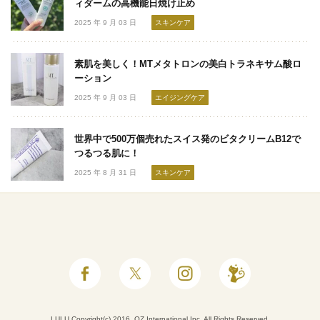
ィダームの高機能日焼け止め
2025 年 9 月 03 日
スキンケア
素肌を美しく！MTメタトロンの美白トラネキサム酸ロ
ーション
2025 年 9 月 03 日
エイジングケア
世界中で500万個売れたスイス発のビタクリームB12で
つるつる肌に！
2025 年 8 月 31 日
スキンケア
LULU Copyright(c) 2016, OZ International Inc. All Rights Reserved.