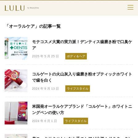
TOP
「オーラルケア」の記事一覧
カテゴリー
モテコスメ大賞の実力派！デンティス歯磨き粉で口臭ケ
スキンケア
ア
2025 年 5 月 25 日
ボディ＆ヘア
メークアップ
コルゲートの火山灰入り歯磨き粉オプティックホワイト
エイジングケア
で歯を白く
2024 年 9 月 13 日
ライフスタイル
フレグランス
ボディ＆ヘア
米国発オーラルケアブランド「コルゲート」ホワイトニ
ングペンの使い方
ライフスタイル
2024 年 6 月 1 日
ライフスタイル
検索