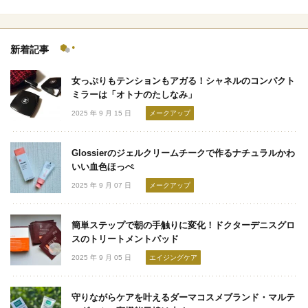
新着記事
女っぷりもテンションもアガる！シャネルのコンパクト
ミラーは「オトナのたしなみ」
2025 年 9 月 15 日
メークアップ
Glossierのジェルクリームチークで作るナチュラルかわ
いい血色ほっぺ
2025 年 9 月 07 日
メークアップ
簡単ステップで朝の手触りに変化！ドクターデニスグロ
スのトリートメントパッド
2025 年 9 月 05 日
エイジングケア
守りながらケアを叶えるダーマコスメブランド・マルテ