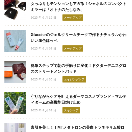
女っぷりもテンションもアガる！シャネルのコンパクト
ミラーは「オトナのたしなみ」
2025 年 9 月 15 日
メークアップ
Glossierのジェルクリームチークで作るナチュラルかわ
いい血色ほっぺ
2025 年 9 月 07 日
メークアップ
簡単ステップで朝の手触りに変化！ドクターデニスグロ
スのトリートメントパッド
2025 年 9 月 05 日
エイジングケア
守りながらケアを叶えるダーマコスメブランド・マルテ
ィダームの高機能日焼け止め
2025 年 9 月 03 日
スキンケア
素肌を美しく！MTメタトロンの美白トラネキサム酸ロ