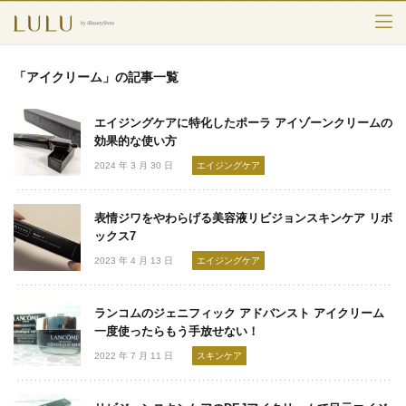
TOP
「アイクリーム」の記事一覧
カテゴリー
エイジングケアに特化したポーラ アイゾーンクリームの
スキンケア
効果的な使い方
2024 年 3 月 30 日
エイジングケア
メークアップ
表情ジワをやわらげる美容液リビジョンスキンケア リボ
エイジングケア
ックス7
2023 年 4 月 13 日
エイジングケア
フレグランス
ボディ＆ヘア
ランコムのジェニフィック アドバンスト アイクリーム
一度使ったらもう手放せない！
ライフスタイル
2022 年 7 月 11 日
スキンケア
検索