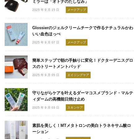
ミラーは「オトナのたしなみ」
2025 年 9 月 15 日
メークアップ
Glossierのジェルクリームチークで作るナチュラルかわ
いい血色ほっぺ
2025 年 9 月 07 日
メークアップ
簡単ステップで朝の手触りに変化！ドクターデニスグロ
スのトリートメントパッド
2025 年 9 月 05 日
エイジングケア
守りながらケアを叶えるダーマコスメブランド・マルテ
ィダームの高機能日焼け止め
2025 年 9 月 03 日
スキンケア
素肌を美しく！MTメタトロンの美白トラネキサム酸ロ
ーション