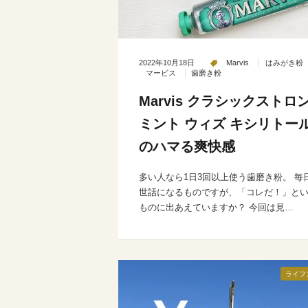
2022年10月18日
Marvis
はみがき粉
マービス
歯磨き粉
Marvis クラシックストロ
ミント ウィズ キシリトー
のハマる爽快感
多い人なら1日3回以上使う歯磨き粉。 毎
世話になるものですが、「コレだ！」と
ものに出あえていますか？ 今回は見…
ライフ