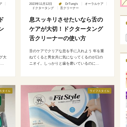
ア
2023年11月12日
DrTung's
オーラルケア
ドクタータング
舌クリーナー
ド
息スッキリさせたいなら舌の
ン
ケアが大切！ドクタータング
舌クリーナーの使い方
舌のケアでクリアな息を手に入れよう 年を重
ング大
ねてくると男女共に気になってくるのが口の
み…
ニオイ。しっかりと歯を磨いているのに…
スタイル
ライフスタイル