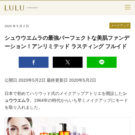
TOP
メークアップ
2020 年 5 月 2 日
カテゴリー
シュウウエムラの最強パーフェクトな美肌ファンデ
ーション！アンリミテッド ラスティング フルイド
スキンケア
メークアップ
エイジングケア
公開日 2020年5月2日
最終更新日 2020年5月2日
フレグランス
日本で初めてハリウッド式のメイクアップアトリエを開設した
シ
ュウウエムラ
。1964年の時代からいち早くメイクアップにモード
ボディ＆ヘア
を取り入れました。
ライフスタイル
検索