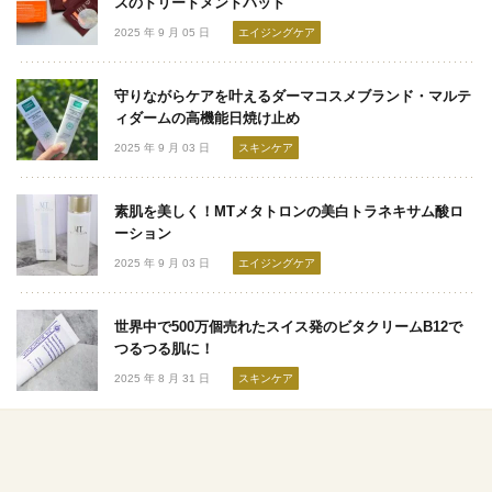
スのトリートメントパッド
2025 年 9 月 05 日
エイジングケア
守りながらケアを叶えるダーマコスメブランド・マルテ
ィダームの高機能日焼け止め
2025 年 9 月 03 日
スキンケア
素肌を美しく！MTメタトロンの美白トラネキサム酸ロ
ーション
2025 年 9 月 03 日
エイジングケア
世界中で500万個売れたスイス発のビタクリームB12で
つるつる肌に！
2025 年 8 月 31 日
スキンケア