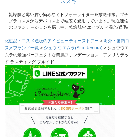
スズキ
乾燥肌と薄い唇が悩みなミドフォーライター＆放送作家。プチ
プラコスメからデパコスまで幅広く愛用しています。現在運命
のファンデーションを探し中。乾燥肌/イエベブルベ混合/猫毛/
化粧品・コスメ通販のアイビューティーストアー
>
海外・国内コ
スメブランド一覧
>
シュウ ウエムラ(Shu Uemura)
> シュウウエ
ムラの最強パーフェクトな美肌ファンデーション！アンリミテッ
ド ラスティング フルイド