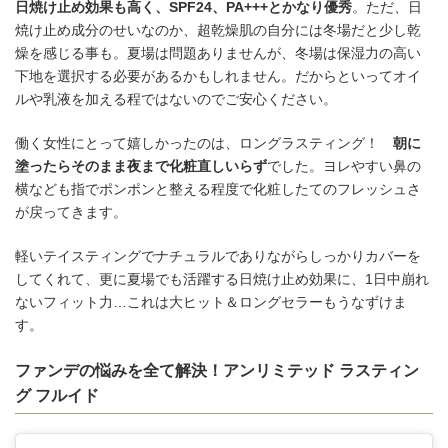
日焼け止め効果も高く、SPF24、PA+++とかなり優秀
。ただ、日
焼け止め成分のせいなのか、超乾燥肌の自分には冬場だと少し乾
燥を感じる事も。夏場は問題ありませんが、冬場は保湿力の高い
下地を選択する必要があるかもしれません。だからといってオイ
ルや乳液を加える程ではないのでご安心ください。
働く女性にとって嬉しかったのは、ロングラスティング！
朝に
塗ったらそのまま夜まで化粧直しいらず
でした。ヨレやすい鼻の
横なども指でポンポンと整える程度で化粧したてのフレッシュさ
が戻ってきます。
軽いテイスティングでナチュラルでありながらしっかりカバーを
してくれて、更に夏場でも活躍する日焼け止め効果に、1日中崩れ
ないフィット力…これは大ヒット＆ロングセラーもうなずけま
す。
ファンデの悩みを全て解決！アンリミテッド ラスティン
グ フルイド