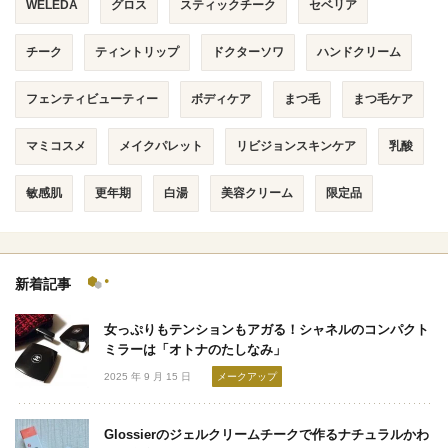
WELEDA
グロス
スティックチーク
セベリア
チーク
ティントリップ
ドクターソワ
ハンドクリーム
フェンティビューティー
ボディケア
まつ毛
まつ毛ケア
マミコスメ
メイクパレット
リビジョンスキンケア
乳酸
敏感肌
更年期
白湯
美容クリーム
限定品
新着記事
女っぷりもテンションもアガる！シャネルのコンパクト
ミラーは「オトナのたしなみ」
2025 年 9 月 15 日
メークアップ
Glossierのジェルクリームチークで作るナチュラルかわ