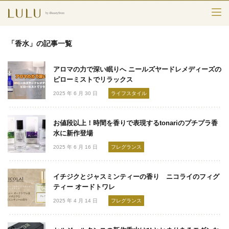
TOP
「香水」の記事一覧
カテゴリー
アロマの力で深い眠りへ ニールズヤードレメディーズの
スキンケア
ピローミストでリラックス
2025 年 6 月 30 日
ライフスタイル
メークアップ
お値段以上！時間を香りで表現するtonariのプチプラ香
エイジングケア
水に新作登場
2025 年 6 月 16 日
フレグランス
フレグランス
ボディ＆ヘア
イチジクとジャスミンティーの香り ニコライのフィグ
ティー オードトワレ
ライフスタイル
2025 年 4 月 14 日
フレグランス
検索