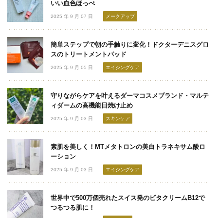
いい血色ほっぺ
2025 年 9 月 07 日
メークアップ
簡単ステップで朝の手触りに変化！ドクターデニスグロ
スのトリートメントパッド
2025 年 9 月 05 日
エイジングケア
守りながらケアを叶えるダーマコスメブランド・マルテ
ィダームの高機能日焼け止め
2025 年 9 月 03 日
スキンケア
素肌を美しく！MTメタトロンの美白トラネキサム酸ロ
ーション
2025 年 9 月 03 日
エイジングケア
世界中で500万個売れたスイス発のビタクリームB12で
つるつる肌に！