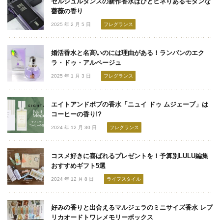
セルジュルタンスの新作香水はひとヒネりあるモダンな
薔薇の香り
2025 年 2 月 5 日
フレグランス
婚活香水と名高いのには理由がある！ランバンのエク
ラ・ドゥ・アルページュ
2025 年 1 月 3 日
フレグランス
エイトアンドボブの香水「ニュイ ドゥ ムジェーブ」は
コーヒーの香り!?
2024 年 12 月 30 日
フレグランス
コスメ好きに喜ばれるプレゼントを！予算別LULU編集
おすすめギフト5選
2024 年 12 月 8 日
ライフスタイル
好みの香りと出合えるマルジェラのミニサイズ香水 レプ
リカオードトワレメモリーボックス