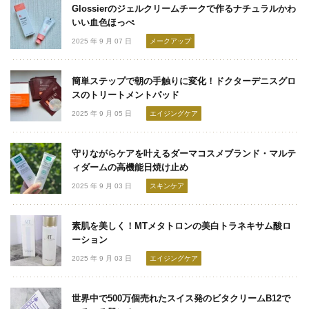
Glossierのジェルクリームチークで作るナチュラルかわ
いい血色ほっぺ
2025 年 9 月 07 日
メークアップ
簡単ステップで朝の手触りに変化！ドクターデニスグロ
スのトリートメントパッド
2025 年 9 月 05 日
エイジングケア
守りながらケアを叶えるダーマコスメブランド・マルテ
ィダームの高機能日焼け止め
2025 年 9 月 03 日
スキンケア
素肌を美しく！MTメタトロンの美白トラネキサム酸ロ
ーション
2025 年 9 月 03 日
エイジングケア
世界中で500万個売れたスイス発のビタクリームB12で