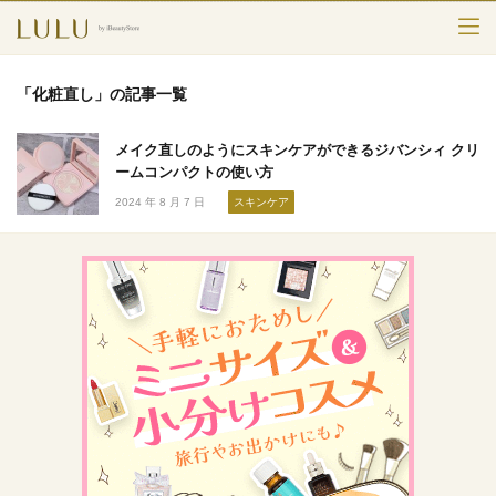
TOP
「化粧直し」の記事一覧
カテゴリー
メイク直しのようにスキンケアができるジバンシィ クリ
スキンケア
ームコンパクトの使い方
2024 年 8 月 7 日
スキンケア
メークアップ
エイジングケア
フレグランス
ボディ＆ヘア
ライフスタイル
検索