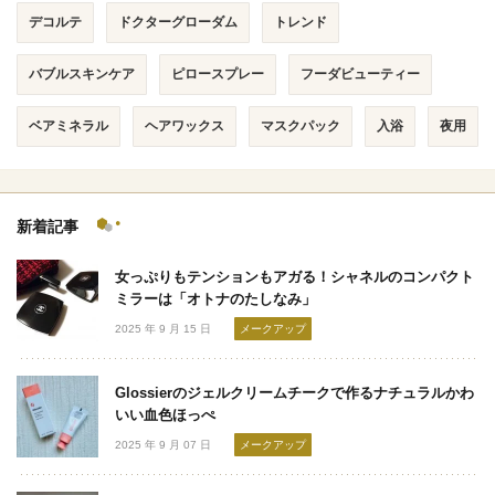
デコルテ
ドクターグローダム
トレンド
バブルスキンケア
ピロースプレー
フーダビューティー
ベアミネラル
ヘアワックス
マスクパック
入浴
夜用
新着記事
女っぷりもテンションもアガる！シャネルのコンパクト
ミラーは「オトナのたしなみ」
2025 年 9 月 15 日
メークアップ
Glossierのジェルクリームチークで作るナチュラルかわ
いい血色ほっぺ
2025 年 9 月 07 日
メークアップ