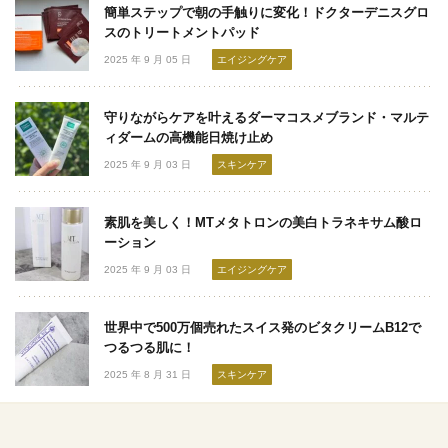
簡単ステップで朝の手触りに変化！ドクターデニスグロ
スのトリートメントパッド
2025 年 9 月 05 日
エイジングケア
守りながらケアを叶えるダーマコスメブランド・マルテ
ィダームの高機能日焼け止め
2025 年 9 月 03 日
スキンケア
素肌を美しく！MTメタトロンの美白トラネキサム酸ロ
ーション
2025 年 9 月 03 日
エイジングケア
世界中で500万個売れたスイス発のビタクリームB12で
つるつる肌に！
2025 年 8 月 31 日
スキンケア