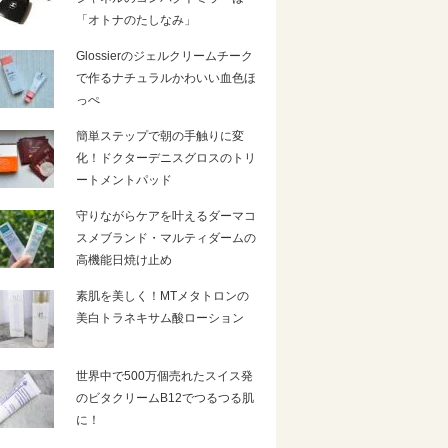
「オトナのたしなみ」
Glossierのジェルクリームチーク
で作るナチュラルかわいい血色ほ
っぺ
簡単ステップで朝の手触りに変
化！ドクターデニスグロスのトリ
ートメントパッド
守りながらケアを叶えるダーマコ
スメブランド・マルティダームの
高機能日焼け止め
素肌を美しく！MTメタトロンの
美白トラネキサム酸ローション
世界中で500万個売れたスイス発
のビタクリームB12でつるつる肌
に！