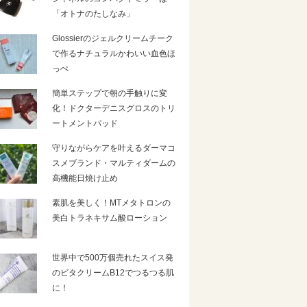
「オトナのたしなみ」
Glossierのジェルクリームチーク
で作るナチュラルかわいい血色ほ
っぺ
簡単ステップで朝の手触りに変
化！ドクターデニスグロスのトリ
ートメントパッド
守りながらケアを叶えるダーマコ
スメブランド・マルティダームの
高機能日焼け止め
素肌を美しく！MTメタトロンの
美白トラネキサム酸ローション
世界中で500万個売れたスイス発
のビタクリームB12でつるつる肌
に！