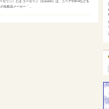
 （ユーセリン）とは ユーセリン（Eucerin）は、ニベアや8×4などを
ツの化粧品メーカー「…