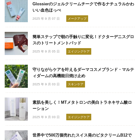
Glossierのジェルクリームチークで作るナチュラルかわ
いい血色ほっぺ
2025 年 9 月 07 日
メークアップ
簡単ステップで朝の手触りに変化！ドクターデニスグロ
スのトリートメントパッド
2025 年 9 月 05 日
エイジングケア
守りながらケアを叶えるダーマコスメブランド・マルテ
ィダームの高機能日焼け止め
2025 年 9 月 03 日
スキンケア
素肌を美しく！MTメタトロンの美白トラネキサム酸ロ
ーション
2025 年 9 月 03 日
エイジングケア
世界中で500万個売れたスイス発のビタクリームB12で