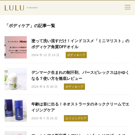
TOP
「ボディケア」の記事一覧
カテゴリー
塗って洗い流すだけ！インドコスメ「ミニマリスト」の
スキンケア
ボディケア角質OFFオイル
2024 年 12 月 13 日
ボディ＆ヘア
メークアップ
デンマーク生まれの制汗剤、パースピレックスはかゆく
エイジングケア
なる？使い方を徹底レビュー
2024 年 8 月 30 日
ボディ＆ヘア
フレグランス
ボディ＆ヘア
年齢は首に出る！ネオストラータのネッククリームでエ
イジングケア
ライフスタイル
2024 年 7 月 24 日
エイジングケア
検索