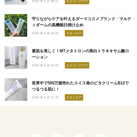
2025 年 9 月 05 日
エイジングケア
守りながらケアを叶えるダーマコスメブランド・マルテ
ィダームの高機能日焼け止め
2025 年 9 月 03 日
スキンケア
素肌を美しく！MTメタトロンの美白トラネキサム酸ロ
ーション
2025 年 9 月 03 日
エイジングケア
世界中で500万個売れたスイス発のビタクリームB12で
つるつる肌に！
2025 年 8 月 31 日
スキンケア