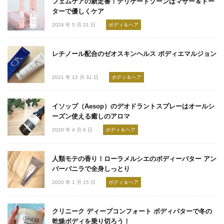
フェムケアの新定番！デリケートゾーンはマザー＆ドー
ターで優しくケア
2024 年 5 月 21 日
ボディ＆ヘア
レチノール配合のゼオスキンヘルス ボディエマルジョン
2021 年 12 月 31 日
ボディ＆ヘア
イソップ（Aesop）のデオドラントスプレーはオールシ
ーズン使える癒しのアロマ
2020 年 4 月 6 日
ボディ＆ヘア
人類モテの香り！ローラメルシエのボディーバター アン
バーバニラで全身しっとり
2020 年 1 月 15 日
ボディ＆ヘア
クリニーク ディープコンフォート ボディバターで冬の
乾燥ボディを乗り切ろう！