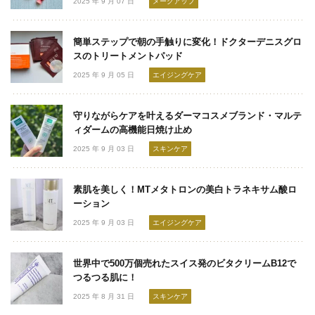
2025 年 9 月 07 日
メークアップ
簡単ステップで朝の手触りに変化！ドクターデニスグロ
スのトリートメントパッド
2025 年 9 月 05 日
エイジングケア
守りながらケアを叶えるダーマコスメブランド・マルテ
ィダームの高機能日焼け止め
2025 年 9 月 03 日
スキンケア
素肌を美しく！MTメタトロンの美白トラネキサム酸ロ
ーション
2025 年 9 月 03 日
エイジングケア
世界中で500万個売れたスイス発のビタクリームB12で
つるつる肌に！
2025 年 8 月 31 日
スキンケア