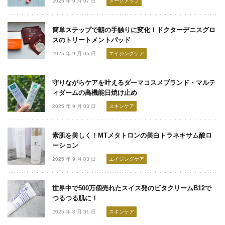
2025 年 9 月 07 日
メークアップ
簡単ステップで朝の手触りに変化！ドクターデニスグロ
スのトリートメントパッド
2025 年 9 月 05 日
エイジングケア
守りながらケアを叶えるダーマコスメブランド・マルテ
ィダームの高機能日焼け止め
2025 年 9 月 03 日
スキンケア
素肌を美しく！MTメタトロンの美白トラネキサム酸ロ
ーション
2025 年 9 月 03 日
エイジングケア
世界中で500万個売れたスイス発のビタクリームB12で
つるつる肌に！
2025 年 8 月 31 日
スキンケア