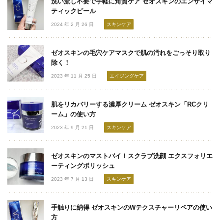
洗い流し不要で手軽に角質ケア ゼオスキンのエンザイマ
ティックピール
2024 年 2 月 26 日
スキンケア
ゼオスキンの毛穴ケアマスクで肌の汚れをごっそり取り
除く！
2023 年 11 月 25 日
エイジングケア
肌をリカバリーする濃厚クリーム ゼオスキン「RCクリ
ーム」の使い方
2023 年 9 月 21 日
スキンケア
ゼオスキンのマストバイ！スクラブ洗顔 エクスフォリエ
ーティングポリッシュ
2023 年 7 月 13 日
スキンケア
手触りに納得 ゼオスキンのWテクスチャーリペアの使い
方