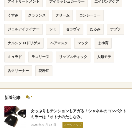
アイトリートメント
アイラッシュカーラー
エイジングケア
くすみ
クラランス
クリーム
コンシーラー
ジェルアイライナー
シミ
セラヴィ
たるみ
ナプラ
ナルシソ ロドリゲス
ヘアマスク
マック
まゆ育
ミュラド
ラコリーヌ
リップスティック
人類モテ
舌クリーナー
花粉症
新着記事
女っぷりもテンションもアガる！シャネルのコンパクト
ミラーは「オトナのたしなみ」
2025 年 9 月 15 日
メークアップ