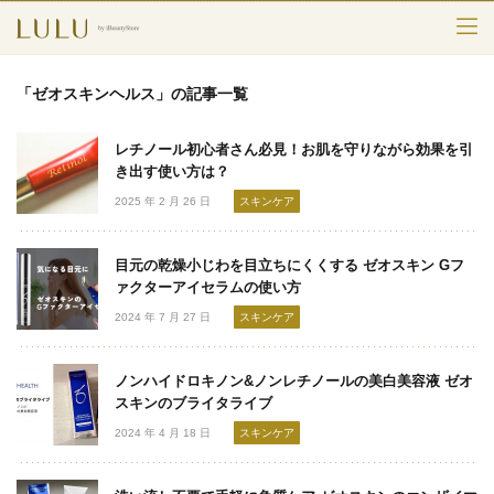
TOP
「ゼオスキンヘルス」の記事一覧
カテゴリー
レチノール初心者さん必見！お肌を守りながら効果を引
スキンケア
き出す使い方は？
2025 年 2 月 26 日
スキンケア
メークアップ
目元の乾燥小じわを目立ちにくくする ゼオスキン Gフ
エイジングケア
ァクターアイセラムの使い方
2024 年 7 月 27 日
スキンケア
フレグランス
ボディ＆ヘア
ノンハイドロキノン&ノンレチノールの美白美容液 ゼオ
スキンのブライタライブ
ライフスタイル
2024 年 4 月 18 日
スキンケア
検索