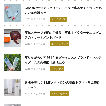
Glossierのジェルクリームチークで作るナチュラルかわ
いい血色ほっぺ
2025 年 9 月 07 日
メークアップ
簡単ステップで朝の手触りに変化！ドクターデニスグロ
スのトリートメントパッド
2025 年 9 月 05 日
エイジングケア
守りながらケアを叶えるダーマコスメブランド・マルテ
ィダームの高機能日焼け止め
2025 年 9 月 03 日
スキンケア
素肌を美しく！MTメタトロンの美白トラネキサム酸ロ
ーション
2025 年 9 月 03 日
エイジングケア