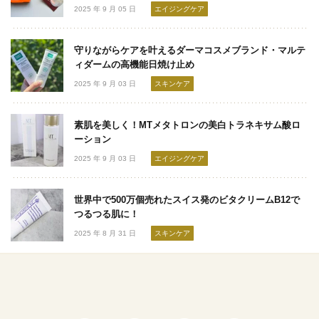
2025 年 9 月 05 日
エイジングケア
守りながらケアを叶えるダーマコスメブランド・マルテ
ィダームの高機能日焼け止め
2025 年 9 月 03 日
スキンケア
素肌を美しく！MTメタトロンの美白トラネキサム酸ロ
ーション
2025 年 9 月 03 日
エイジングケア
世界中で500万個売れたスイス発のビタクリームB12で
つるつる肌に！
2025 年 8 月 31 日
スキンケア