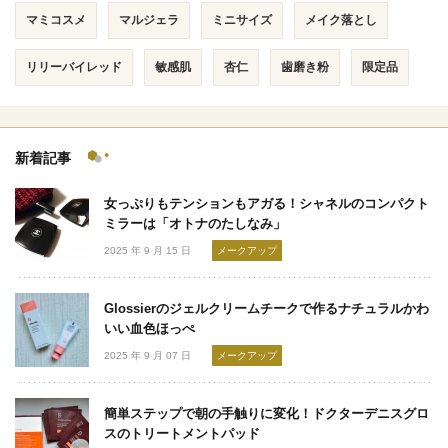
マミコスメ
マルジェラ
ミニサイズ
メイク落とし
リリーバイレッド
敏感肌
杏仁
歯磨き粉
限定品
新着記事
女っぷりもテンションもアガる！シャネルのコンパクト
ミラーは「オトナのたしなみ」
2025 年 9 月 15 日
メークアップ
Glossierのジェルクリームチークで作るナチュラルかわ
いい血色ほっぺ
2025 年 9 月 07 日
メークアップ
簡単ステップで朝の手触りに変化！ドクターデニスグロ
スのトリートメントパッド