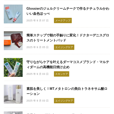
Glossierのジェルクリームチークで作るナチュラルかわ
いい血色ほっぺ
2025 年 9 月 07 日
メークアップ
簡単ステップで朝の手触りに変化！ドクターデニスグロ
スのトリートメントパッド
2025 年 9 月 05 日
エイジングケア
守りながらケアを叶えるダーマコスメブランド・マルテ
ィダームの高機能日焼け止め
2025 年 9 月 03 日
スキンケア
素肌を美しく！MTメタトロンの美白トラネキサム酸ロ
ーション
2025 年 9 月 03 日
エイジングケア