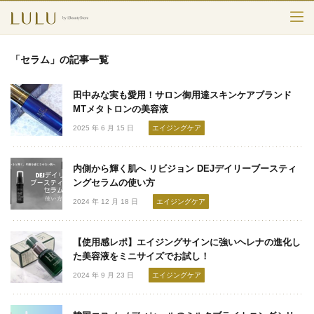
TOP
「セラム」の記事一覧
カテゴリー
田中みな実も愛用！サロン御用達スキンケアブランド
スキンケア
MTメタトロンの美容液
2025 年 6 月 15 日
エイジングケア
メークアップ
内側から輝く肌へ リビジョン DEJデイリーブースティ
エイジングケア
ングセラムの使い方
2024 年 12 月 18 日
エイジングケア
フレグランス
ボディ＆ヘア
【使用感レポ】エイジングサインに強いヘレナの進化し
た美容液をミニサイズでお試し！
ライフスタイル
2024 年 9 月 23 日
エイジングケア
検索