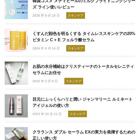
韓国コスメ メディヒールのミルクブライトニングシリー
ズ ライン使いレビュー
2024 年 9 月 18 日
スキンケア
くすんだ顔色を明るくする タイムレススキンケアの20%
ビタミン C + E フェルラ酸セラム
2024 年 6 月 14 日
スキンケア
お肌の水分補給はクリスティーナのトータルセレニティ
セラムにお任せ
2024 年 3 月 6 日
スキンケア
目元にふっくらハリと潤い ジャンマリーニ ルミネート
アイジェルの使い方
2023 年 10 月 11 日
スキンケア
クラランス ダブル セーラム EXの実力を発揮するための
正しい使い方