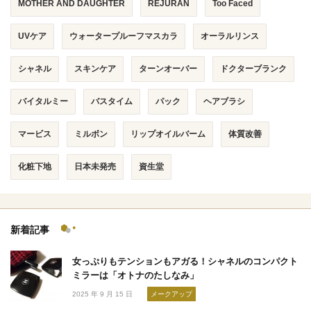
MOTHER AND DAUGHTER
REJURAN
Too Faced
UVケア
ウォータープルーフマスカラ
オーラルリンス
シャネル
スキンケア
ターンオーバー
ドクターブランク
バイタルミー
バスタイム
パック
ヘアブラシ
マービス
ミルボン
リップオイルバーム
体質改善
化粧下地
日本未発売
資生堂
新着記事
女っぷりもテンションもアガる！シャネルのコンパクト
ミラーは「オトナのたしなみ」
2025 年 9 月 15 日
メークアップ