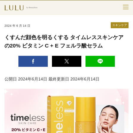
TOP
スキンケア
2024 年 6 月 14 日
カテゴリー
くすんだ顔色を明るくする タイムレススキンケア
の20% ビタミン C + E フェルラ酸セラム
スキンケア
メークアップ
エイジングケア
公開日 2024年6月14日
最終更新日 2024年6月14日
フレグランス
ボディ＆ヘア
ライフスタイル
検索