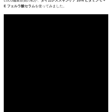
LULU編集部員の私が、
タイムレススキンケア 20% ビタミン C +
E フェルラ酸セラム
を使ってみました。