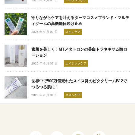
2025 年 9 月 05 日
エイジングケア
守りながらケアを叶えるダーマコスメブランド・マルテ
ィダームの高機能日焼け止め
2025 年 9 月 03 日
スキンケア
素肌を美しく！MTメタトロンの美白トラネキサム酸ロ
ーション
2025 年 9 月 03 日
エイジングケア
世界中で500万個売れたスイス発のビタクリームB12で
つるつる肌に！
2025 年 8 月 31 日
スキンケア