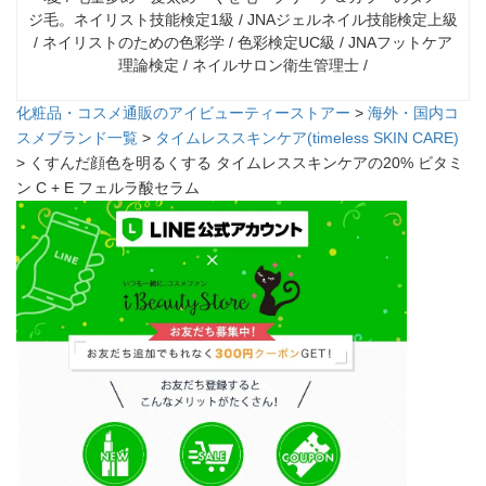
ジ毛。ネイリスト技能検定1級 / JNAジェルネイル技能検定上級
/ ネイリストのための色彩学 / 色彩検定UC級 / JNAフットケア
理論検定 / ネイルサロン衛生管理士 /
化粧品・コスメ通販のアイビューティーストアー
>
海外・国内コ
スメブランド一覧
>
タイムレススキンケア(timeless SKIN CARE)
> くすんだ顔色を明るくする タイムレススキンケアの20% ビタミ
ン C + E フェルラ酸セラム