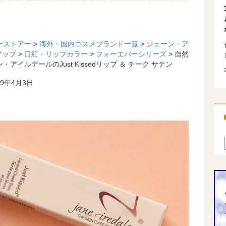
ーストアー
>
海外・国内コスメブランド一覧
>
ジェーン・ア
アップ
>
口紅・リップカラー
>
フォーエバーシリーズ
> 自然
イルデールのJust Kissedリップ ＆ チーク サテン
19年4月3日