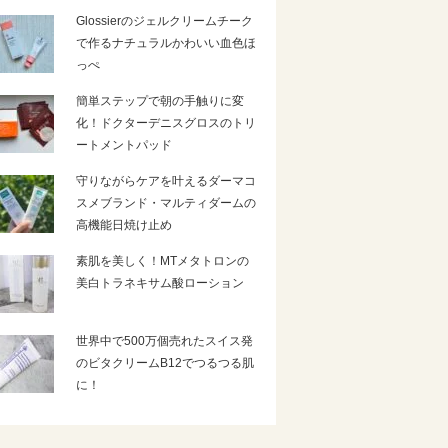
Glossierのジェルクリームチーク
で作るナチュラルかわいい血色ほ
っぺ
簡単ステップで朝の手触りに変
化！ドクターデニスグロスのトリ
ートメントパッド
守りながらケアを叶えるダーマコ
スメブランド・マルティダームの
高機能日焼け止め
素肌を美しく！MTメタトロンの
美白トラネキサム酸ローション
世界中で500万個売れたスイス発
のビタクリームB12でつるつる肌
に！