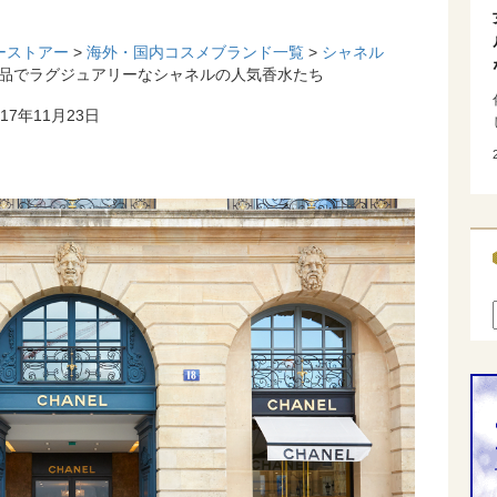
ーストアー
>
海外・国内コスメブランド一覧
>
シャネル
上品でラグジュアリーなシャネルの人気香水たち
17年11月23日