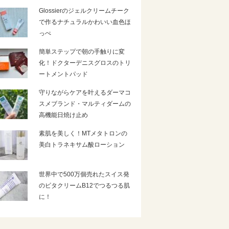
Glossierのジェルクリームチーク
で作るナチュラルかわいい血色ほ
っぺ
簡単ステップで朝の手触りに変
化！ドクターデニスグロスのトリ
ートメントパッド
守りながらケアを叶えるダーマコ
スメブランド・マルティダームの
高機能日焼け止め
素肌を美しく！MTメタトロンの
美白トラネキサム酸ローション
世界中で500万個売れたスイス発
のビタクリームB12でつるつる肌
に！