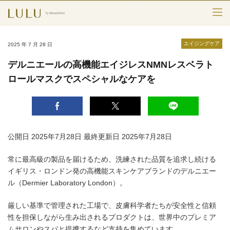
TOP
エイジングケア
2025 年 7 月 28 日
カテゴリー
デルニエールの高機能エイジレスNMNレスベラト
ロールマスクでスペシャルなケアを
スキンケア
メークアップ
エイジングケア
公開日 2025年7月28日
最終更新日 2025年7月28日
フレグランス
常に最高級の製品を届けるため、洗練された品質を追求し続ける
イギリス・ロンドン発の高機能スキンケアブランドのデルニエー
ボディ＆ヘア
ル（Dermier Laboratory London）。
ライフスタイル
厳しい基準で管理された工場で、皮膚科学者たちが安全性と信頼
性を担保しながら生み出されるプロダクトは、世界中のプレミア
ムサロンやスパと提携するなど支持を集めています。
検索