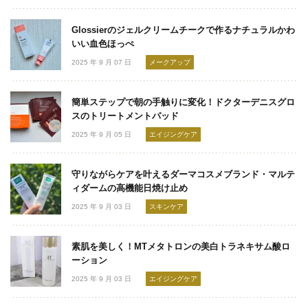
Glossierのジェルクリームチークで作るナチュラルかわ
いい血色ほっぺ
2025 年 9 月 07 日
メークアップ
簡単ステップで朝の手触りに変化！ドクターデニスグロ
スのトリートメントパッド
2025 年 9 月 05 日
エイジングケア
守りながらケアを叶えるダーマコスメブランド・マルテ
ィダームの高機能日焼け止め
2025 年 9 月 03 日
スキンケア
素肌を美しく！MTメタトロンの美白トラネキサム酸ロ
ーション
2025 年 9 月 03 日
エイジングケア