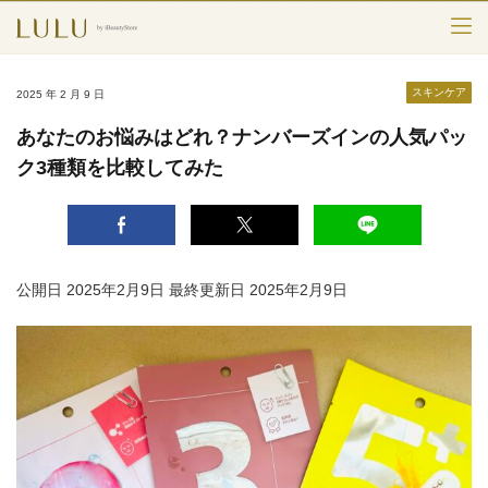
TOP
スキンケア
2025 年 2 月 9 日
カテゴリー
あなたのお悩みはどれ？ナンバーズインの人気パッ
ク3種類を比較してみた
スキンケア
メークアップ
エイジングケア
公開日 2025年2月9日
最終更新日 2025年2月9日
フレグランス
ボディ＆ヘア
ライフスタイル
検索