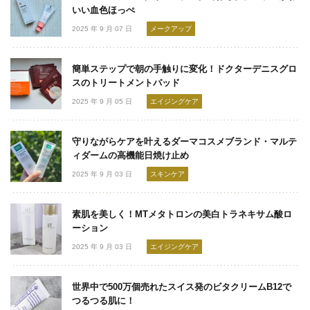
いい血色ほっぺ
2025 年 9 月 07 日
メークアップ
簡単ステップで朝の手触りに変化！ドクターデニスグロ
スのトリートメントパッド
2025 年 9 月 05 日
エイジングケア
守りながらケアを叶えるダーマコスメブランド・マルテ
ィダームの高機能日焼け止め
2025 年 9 月 03 日
スキンケア
素肌を美しく！MTメタトロンの美白トラネキサム酸ロ
ーション
2025 年 9 月 03 日
エイジングケア
世界中で500万個売れたスイス発のビタクリームB12で
つるつる肌に！