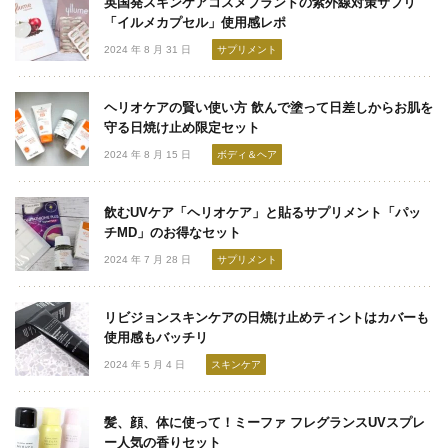
英国発スキンケアコスメブランドの紫外線対策サプリ
「イルメカプセル」使用感レポ
2024 年 8 月 31 日
サプリメント
ヘリオケアの賢い使い方 飲んで塗って日差しからお肌を
守る日焼け止め限定セット
2024 年 8 月 15 日
ボディ＆ヘア
飲むUVケア「ヘリオケア」と貼るサプリメント「パッ
チMD」のお得なセット
2024 年 7 月 28 日
サプリメント
リビジョンスキンケアの日焼け止めティントはカバーも
使用感もバッチリ
2024 年 5 月 4 日
スキンケア
髪、顔、体に使って！ミーファ フレグランスUVスプレ
ー人気の香りセット