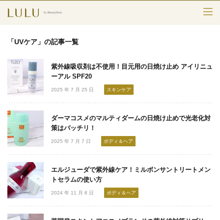
TOP
「UVケア」の記事一覧
カテゴリー
紫外線吸収剤は不使用！目元用の日焼け止め アイリニュ
スキンケア
ーアル SPF20
2025 年 7 月 25 日
スキンケア
メークアップ
ダーマコスメのマルティダームの日焼け止めで光老化対
エイジングケア
策はバッチリ！
2025 年 7 月 7 日
ボディ＆ヘア
フレグランス
ボディ＆ヘア
エルジューダで紫外線ケア！ミルボンサントリートメン
トセラムの使い方
ライフスタイル
2024 年 11 月 8 日
ボディ＆ヘア
検索