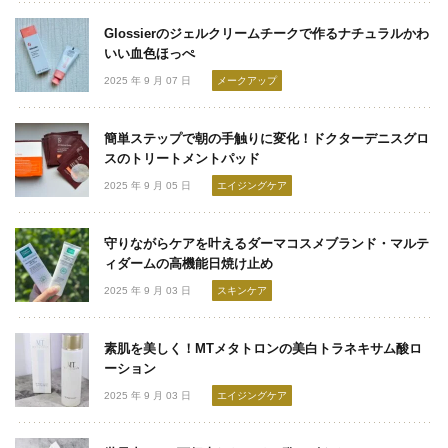
Glossierのジェルクリームチークで作るナチュラルかわ
いい血色ほっぺ
2025 年 9 月 07 日
メークアップ
簡単ステップで朝の手触りに変化！ドクターデニスグロ
スのトリートメントパッド
2025 年 9 月 05 日
エイジングケア
守りながらケアを叶えるダーマコスメブランド・マルテ
ィダームの高機能日焼け止め
2025 年 9 月 03 日
スキンケア
素肌を美しく！MTメタトロンの美白トラネキサム酸ロ
ーション
2025 年 9 月 03 日
エイジングケア