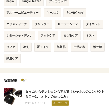
napla
Tangle Teezer
アッカカッパ
アルマーニビューティー
キールズ
キンモクセイ
クリスティーナ
グリッター
セーラームーン
ダイエット
ナターシャ・デノナ
フットケア
まつ毛ケア
ミスト
リファ
冷え
夏メイク
年齢肌
生活の木
紫外線
頭皮ケア
新着記事
女っぷりもテンションもアガる！シャネルのコンパクト
ミラーは「オトナのたしなみ」
2025 年 9 月 15 日
メークアップ