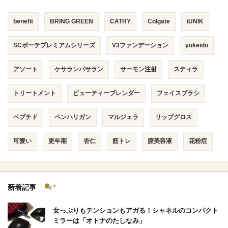
benefit
BRING GREEN
CATHY
Colgate
iUNIK
SCボーテプレミアムシリーズ
V3ファンデーション
yukeido
アソート
ケサランパサラン
サーモン注射
スティラ
トリートメント
ビューティーブレンダー
フェイスブラシ
ペプチド
ペンハリガン
マルジェラ
リップグロス
可愛い
更年期
杏仁
筋トレ
膣美容液
花粉症
新着記事
女っぷりもテンションもアガる！シャネルのコンパクト
ミラーは「オトナのたしなみ」