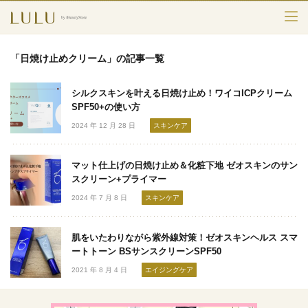
TOP
「日焼け止めクリーム」の記事一覧
カテゴリー
シルクスキンを叶える日焼け止め！ワイコICPクリーム
スキンケア
SPF50+の使い方
2024 年 12 月 28 日
スキンケア
メークアップ
マット仕上げの日焼け止め＆化粧下地 ゼオスキンのサン
エイジングケア
スクリーン+プライマー
2024 年 7 月 8 日
スキンケア
フレグランス
ボディ＆ヘア
肌をいたわりながら紫外線対策！ゼオスキンヘルス スマ
ートトーン BSサンスクリーンSPF50
ライフスタイル
2021 年 8 月 4 日
エイジングケア
検索