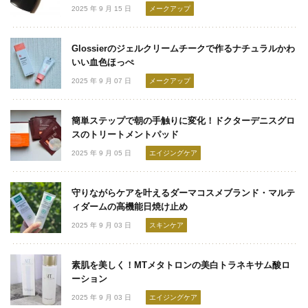
2025 年 9 月 15 日
メークアップ
Glossierのジェルクリームチークで作るナチュラルかわ
いい血色ほっぺ
2025 年 9 月 07 日
メークアップ
簡単ステップで朝の手触りに変化！ドクターデニスグロ
スのトリートメントパッド
2025 年 9 月 05 日
エイジングケア
守りながらケアを叶えるダーマコスメブランド・マルテ
ィダームの高機能日焼け止め
2025 年 9 月 03 日
スキンケア
素肌を美しく！MTメタトロンの美白トラネキサム酸ロ
ーション
2025 年 9 月 03 日
エイジングケア