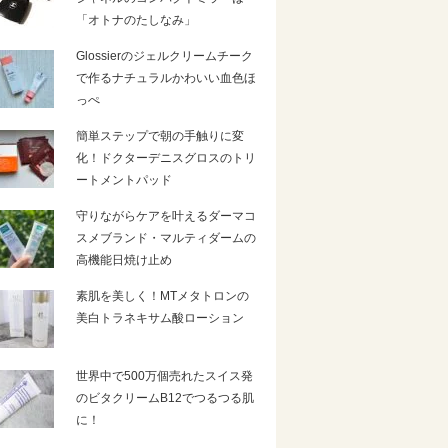
「オトナのたしなみ」
Glossierのジェルクリームチーク
で作るナチュラルかわいい血色ほ
っぺ
簡単ステップで朝の手触りに変
化！ドクターデニスグロスのトリ
ートメントパッド
守りながらケアを叶えるダーマコ
スメブランド・マルティダームの
高機能日焼け止め
素肌を美しく！MTメタトロンの
美白トラネキサム酸ローション
世界中で500万個売れたスイス発
のビタクリームB12でつるつる肌
に！