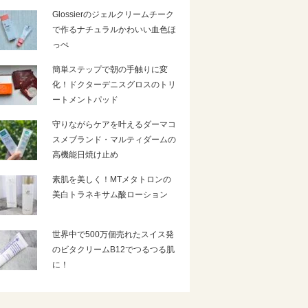
Glossierのジェルクリームチーク
で作るナチュラルかわいい血色ほ
っぺ
簡単ステップで朝の手触りに変
化！ドクターデニスグロスのトリ
ートメントパッド
守りながらケアを叶えるダーマコ
スメブランド・マルティダームの
高機能日焼け止め
素肌を美しく！MTメタトロンの
美白トラネキサム酸ローション
世界中で500万個売れたスイス発
のビタクリームB12でつるつる肌
に！