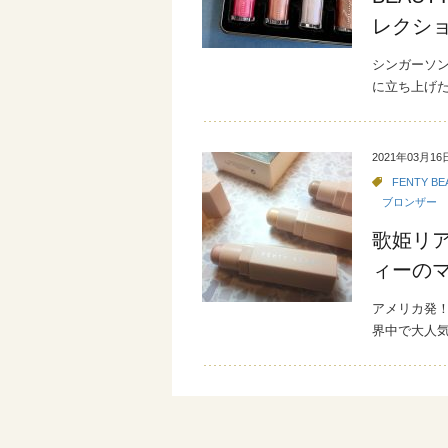
レクシ
シンガーソン
に立ち上げた
2021年03月16
FENTY BE
ブロンザー
歌姫リア
ィーのマ
アメリカ発
界中で大人気