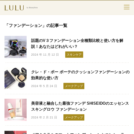
TOP
「ファンデーション」の記事一覧
カテゴリー
話題のV３ファンデーション全種類比較と使い方を解
スキンケア
説！あなたはどれがいい？
2024 年 11 月 12 日
スキンケア
メークアップ
クレ・ド・ポー ボーテのクッションファンデーションの
エイジングケア
効果的な使い方
2024 年 5 月 24 日
メークアップ
フレグランス
ボディ＆ヘア
美容液と融合した最強ファンデ SHISEIDOのエッセンス
スキングロウ ファンデーション
ライフスタイル
2024 年 2 月 21 日
メークアップ
検索