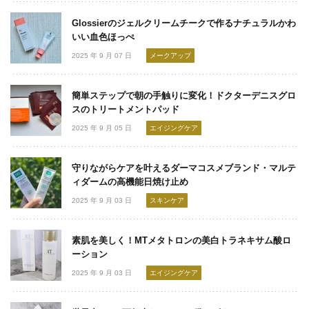
Glossierのジェルクリームチークで作るナチュラルかわ
いい血色ほっぺ
2025 年 9 月 07 日
メークアップ
簡単ステップで朝の手触りに変化！ドクターデニスグロ
スのトリートメントパッド
2025 年 9 月 05 日
エイジングケア
守りながらケアを叶えるダーマコスメブランド・マルテ
ィダームの高機能日焼け止め
2025 年 9 月 03 日
スキンケア
素肌を美しく！MTメタトロンの美白トラネキサム酸ロ
ーション
2025 年 9 月 03 日
エイジングケア