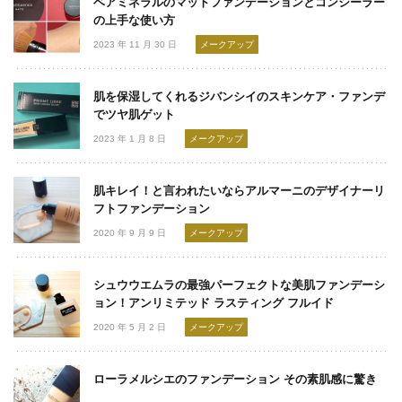
ベアミネラルのマットファンデーションとコンシーラー
の上手な使い方
2023 年 11 月 30 日
メークアップ
肌を保湿してくれるジバンシイのスキンケア・ファンデ
でツヤ肌ゲット
2023 年 1 月 8 日
メークアップ
肌キレイ！と言われたいならアルマーニのデザイナーリ
フトファンデーション
2020 年 9 月 9 日
メークアップ
シュウウエムラの最強パーフェクトな美肌ファンデーシ
ョン！アンリミテッド ラスティング フルイド
2020 年 5 月 2 日
メークアップ
ローラメルシエのファンデーション その素肌感に驚き