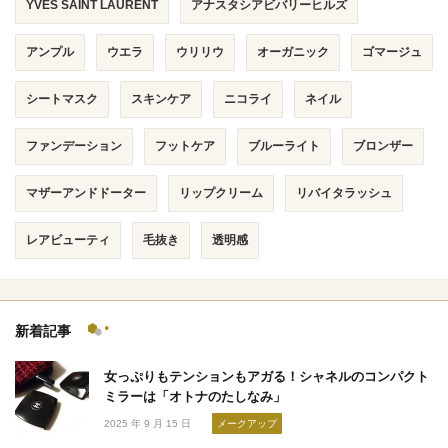
YVES SAINT LAURENT
アナスタシアビバリーヒルズ
アンプル
ウエラ
ウリリウ
オーガニック
ゴマージュ
シートマスク
スキンケア
ニコライ
ネイル
ファンデーション
フットケア
ブルーライト
ブロンザー
マザーアンドドーター
リップクリーム
リバイタラッシュ
レアビューティ
毛抜き
透明感
新着記事
女っぷりもテンションもアガる！シャネルのコンパクト
ミラーは「オトナのたしなみ」
2025 年 9 月 15 日
メークアップ