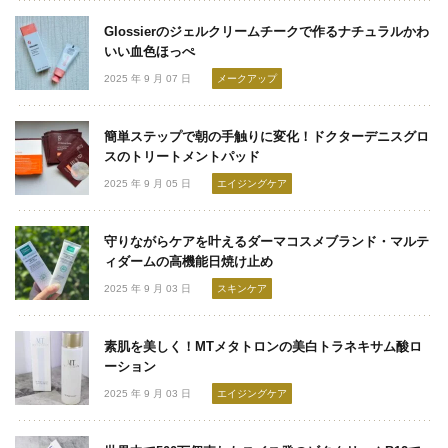
Glossierのジェルクリームチークで作るナチュラルかわ
いい血色ほっぺ
2025 年 9 月 07 日
メークアップ
簡単ステップで朝の手触りに変化！ドクターデニスグロ
スのトリートメントパッド
2025 年 9 月 05 日
エイジングケア
守りながらケアを叶えるダーマコスメブランド・マルテ
ィダームの高機能日焼け止め
2025 年 9 月 03 日
スキンケア
素肌を美しく！MTメタトロンの美白トラネキサム酸ロ
ーション
2025 年 9 月 03 日
エイジングケア