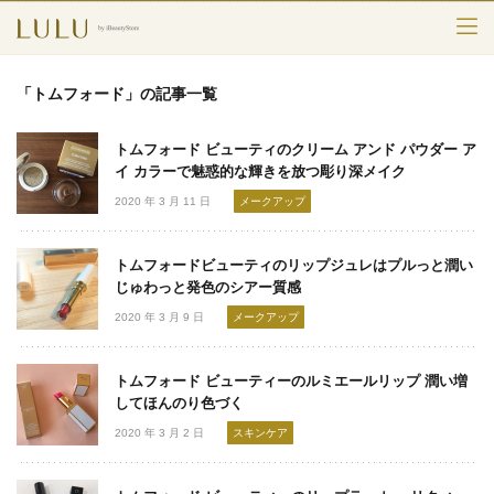
TOP
「トムフォード」の記事一覧
カテゴリー
トムフォード ビューティのクリーム アンド パウダー ア
スキンケア
イ カラーで魅惑的な輝きを放つ彫り深メイク
2020 年 3 月 11 日
メークアップ
メークアップ
トムフォードビューティのリップジュレはプルっと潤い
エイジングケア
じゅわっと発色のシアー質感
2020 年 3 月 9 日
メークアップ
フレグランス
ボディ＆ヘア
トムフォード ビューティーのルミエールリップ 潤い増
してほんのり色づく
ライフスタイル
2020 年 3 月 2 日
スキンケア
検索