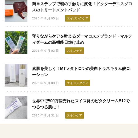
簡単ステップで朝の手触りに変化！ドクターデニスグロ
スのトリートメントパッド
2025 年 9 月 05 日
エイジングケア
守りながらケアを叶えるダーマコスメブランド・マルテ
ィダームの高機能日焼け止め
2025 年 9 月 03 日
スキンケア
素肌を美しく！MTメタトロンの美白トラネキサム酸ロ
ーション
2025 年 9 月 03 日
エイジングケア
世界中で500万個売れたスイス発のビタクリームB12で
つるつる肌に！
2025 年 8 月 31 日
スキンケア