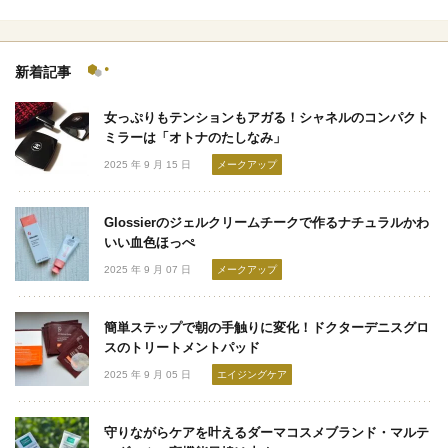
新着記事
女っぷりもテンションもアガる！シャネルのコンパクト
ミラーは「オトナのたしなみ」
2025 年 9 月 15 日
メークアップ
Glossierのジェルクリームチークで作るナチュラルかわ
いい血色ほっぺ
2025 年 9 月 07 日
メークアップ
簡単ステップで朝の手触りに変化！ドクターデニスグロ
スのトリートメントパッド
2025 年 9 月 05 日
エイジングケア
守りながらケアを叶えるダーマコスメブランド・マルテ