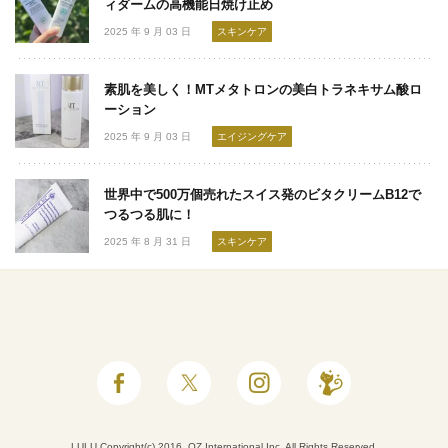
ィダームの高機能日焼け止め
2025 年 9 月 03 日
スキンケア
素肌を美しく！MTメタトロンの美白トラネキサム酸ロ
ーション
2025 年 9 月 03 日
エイジングケア
世界中で500万個売れたスイス発のビタクリームB12で
つるつる肌に！
2025 年 8 月 31 日
スキンケア
LULU Copyright(c) 2016, OZ International Inc. All Rights Reserved.