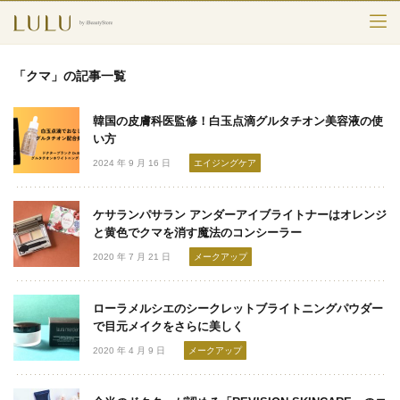
TOP
「クマ」の記事一覧
カテゴリー
韓国の皮膚科医監修！白玉点滴グルタチオン美容液の使
スキンケア
い方
2024 年 9 月 16 日
エイジングケア
メークアップ
ケサランパサラン アンダーアイブライトナーはオレンジ
エイジングケア
と黄色でクマを消す魔法のコンシーラー
2020 年 7 月 21 日
メークアップ
フレグランス
ボディ＆ヘア
ローラメルシエのシークレットブライトニングパウダー
で目元メイクをさらに美しく
ライフスタイル
2020 年 4 月 9 日
メークアップ
検索