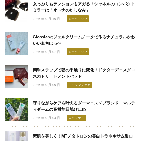
女っぷりもテンションもアガる！シャネルのコンパクト
ミラーは「オトナのたしなみ」
2025 年 9 月 15 日
メークアップ
Glossierのジェルクリームチークで作るナチュラルかわ
いい血色ほっぺ
2025 年 9 月 07 日
メークアップ
簡単ステップで朝の手触りに変化！ドクターデニスグロ
スのトリートメントパッド
2025 年 9 月 05 日
エイジングケア
守りながらケアを叶えるダーマコスメブランド・マルテ
ィダームの高機能日焼け止め
2025 年 9 月 03 日
スキンケア
素肌を美しく！MTメタトロンの美白トラネキサム酸ロ