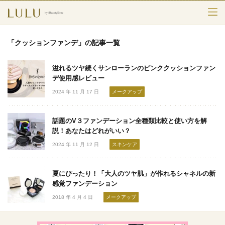
TOP
「クッションファンデ」の記事一覧
カテゴリー
溢れるツヤ続くサンローランのピンククッションファン
スキンケア
デ使用感レビュー
2024 年 11 月 17 日
メークアップ
メークアップ
話題のV３ファンデーション全種類比較と使い方を解
エイジングケア
説！あなたはどれがいい？
2024 年 11 月 12 日
スキンケア
フレグランス
ボディ＆ヘア
夏にぴったり！「大人のツヤ肌」が作れるシャネルの新
感覚ファンデーション
ライフスタイル
2018 年 4 月 4 日
メークアップ
検索