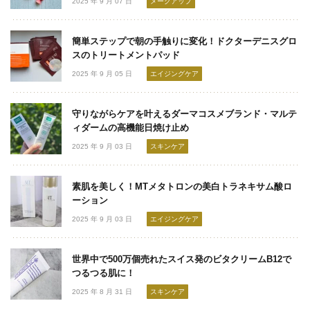
2025 年 9 月 07 日
メークアップ
簡単ステップで朝の手触りに変化！ドクターデニスグロ
スのトリートメントパッド
2025 年 9 月 05 日
エイジングケア
守りながらケアを叶えるダーマコスメブランド・マルテ
ィダームの高機能日焼け止め
2025 年 9 月 03 日
スキンケア
素肌を美しく！MTメタトロンの美白トラネキサム酸ロ
ーション
2025 年 9 月 03 日
エイジングケア
世界中で500万個売れたスイス発のビタクリームB12で
つるつる肌に！
2025 年 8 月 31 日
スキンケア