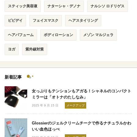
スティック美容液
ナターシャ・デノナ
ナルシソ ロドリゲス
ビビデイ
フェイスマスク
ヘアスタイリング
ヘアパフューム
ボディローション
メゾン マルジェラ
ヨガ
紫外線対策
新着記事
女っぷりもテンションもアガる！シャネルのコンパクト
ミラーは「オトナのたしなみ」
2025 年 9 月 15 日
メークアップ
Glossierのジェルクリームチークで作るナチュラルかわ
いい血色ほっぺ