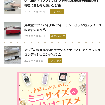
Omeme.（オメメ）のまつ毛美容液3種類を徹底比較！
特徴に合わせた使い分け術
2024 年 8 月 20 日
スキンケア
資生堂アデノバイタル アイラッシュセラムで狙うメーク
映えするまつ毛
2024 年 6 月 28 日
ボディ＆ヘア
まつ毛の存在感をUP ラッシュアディクト アイラッシュ
コンディショニングセラム
2022 年 7 月 6 日
スキンケア