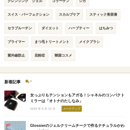
クレンジング ジェル
コラーゲン
シカ
スイス・パーフェクション
スカルプケア
スティック美容液
セラブルーチン
ダイエット
ハーブティー
はちみつ
プライマー
まつ毛トリートメント
メイクブラシ
紫外線防止
花粉症
韓国コスメ
新着記事
女っぷりもテンションもアガる！シャネルのコンパクト
ミラーは「オトナのたしなみ」
2025 年 9 月 15 日
メークアップ
Glossierのジェルクリームチークで作るナチュラルかわ