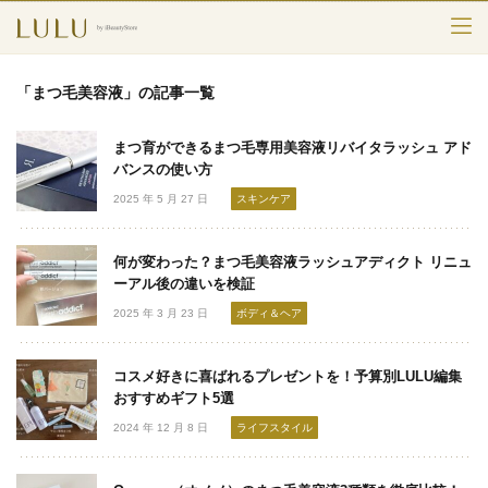
TOP
「まつ毛美容液」の記事一覧
カテゴリー
まつ育ができるまつ毛専用美容液リバイタラッシュ アド
スキンケア
バンスの使い方
2025 年 5 月 27 日
スキンケア
メークアップ
何が変わった？まつ毛美容液ラッシュアディクト リニュ
エイジングケア
ーアル後の違いを検証
2025 年 3 月 23 日
ボディ＆ヘア
フレグランス
ボディ＆ヘア
コスメ好きに喜ばれるプレゼントを！予算別LULU編集
おすすめギフト5選
ライフスタイル
2024 年 12 月 8 日
ライフスタイル
検索