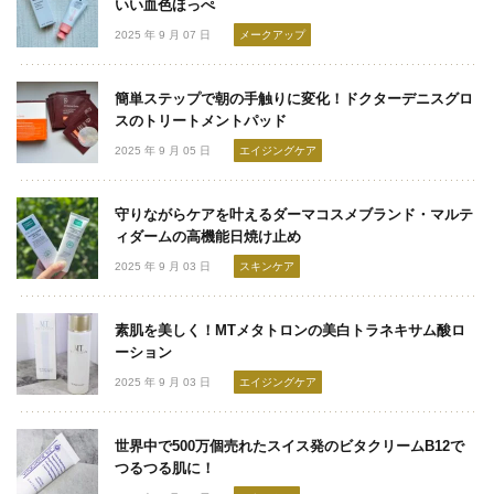
いい血色ほっぺ
2025 年 9 月 07 日
メークアップ
簡単ステップで朝の手触りに変化！ドクターデニスグロ
スのトリートメントパッド
2025 年 9 月 05 日
エイジングケア
守りながらケアを叶えるダーマコスメブランド・マルテ
ィダームの高機能日焼け止め
2025 年 9 月 03 日
スキンケア
素肌を美しく！MTメタトロンの美白トラネキサム酸ロ
ーション
2025 年 9 月 03 日
エイジングケア
世界中で500万個売れたスイス発のビタクリームB12で
つるつる肌に！