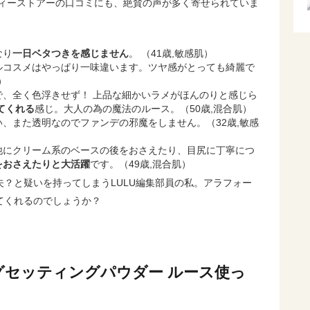
ティーストアーの口コミにも、絶賛の声が多く寄せられていま
なり
一日ベタつきを感じません
。 （41歳,敏感肌）
ルコスメはやっぱり一味違います。ツヤ感がとっても綺麗で
）
で、全く色浮きせず！ 上品な細かいラメがほんのりと感じら
てくれる
感じ。大人の為の魔法のルース。（50歳,混合肌）
、また透明なのでファンデの邪魔をしません。（32歳,敏感
他にクリーム系のベースの後をおさえたり、目尻に丁寧につ
をおさえたりと大活躍
です。（49歳,混合肌）
？と疑いを持ってしまうLULU編集部員の私。アラフォー
てくれるのでしょうか？
セッティングパウダー ルース使っ