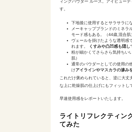
ィングパウダー ルース。アイビュー
す。
下地後に使用するとサラサラに
メーキャップブランドのミネラ
モード感もある。（44歳,混合肌
ヴェールを掛けたような透明感
れます。
くすみや凸凹感も隠し
粉が細かくてさらさら気持ちいい
肌）
通常のパウダーとしての使用の
け
アイラインやマスカラの滲み
これだけ褒められていると、逆に大丈夫
な上に乾燥肌の仕上げにもフィットし
早速使用感をレポートいたします。
ライトリフレクティング
てみた