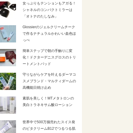
女っぷりもテンションもアガる！
シャネルのコンパクトミラーは
「オトナのたしなみ」
Glossierのジェルクリームチーク
で作るナチュラルかわいい血色ほ
っぺ
簡単ステップで朝の手触りに変
化！ドクターデニスグロスのトリ
ートメントパッド
守りながらケアを叶えるダーマコ
スメブランド・マルティダームの
高機能日焼け止め
素肌を美しく！MTメタトロンの
美白トラネキサム酸ローション
世界中で500万個売れたスイス発
のビタクリームB12でつるつる肌