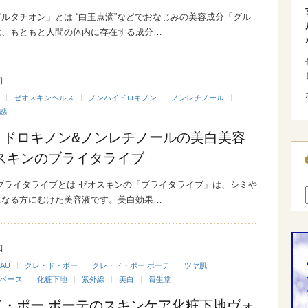
ルタチオン」とは “白玉点滴”などでおなじみの美容成分「グル
は、もともと人間の体内に存在する成分…
日
ゼオスキンヘルス
ノンハイドロキノン
ノンレチノール
感
イドロキノン&ノンレチノールの美白美容
オスキンのブライタライブ
ブライタライブとは ゼオスキンの「ブライタライブ」は、シミや
になる方にむけた美容液です。美白効果…
日
EAU
クレ・ド・ポー
クレ・ド・ポー ボーテ
ツヤ肌
ベース
化粧下地
紫外線
美白
資生堂
ド・ポー ボーテのスキンケア化粧下地ヴォ