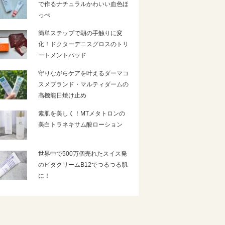
で作るナチュラルかわいい血色ほ
っぺ
簡単ステップで朝の手触りに変
化！ドクターデニスグロスのトリ
ートメントパッド
守りながらケアを叶えるダーマコ
スメブランド・マルティダームの
高機能日焼け止め
素肌を美しく！MTメタトロンの
美白トラネキサム酸ローション
世界中で500万個売れたスイス発
のビタクリームB12でつるつる肌
に！