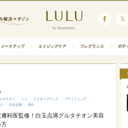
メークアップ
エイジングケア
フレグランス
ボデ
日
ルタチオン
シミ
ドクターブランク
ブライトニング
グ
白玉点滴
美白
皮膚科医監修！白玉点滴グルタチオン美容
い方