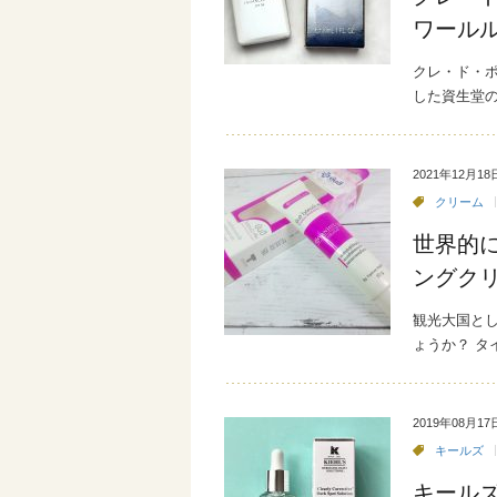
ワール
クレ・ド・ポ
した資生堂
2021年12月18
クリーム
世界的
ングク
観光大国と
ょうか？ タ
2019年08月17
キールズ
キールズ