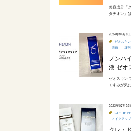
美容成分「グ
タチオン」
2024年04月18
ゼオスキン
美白
透明
ノンハ
液 ゼ
ゼオスキン 
くすみが気
2023年07月29
CLE DE P
メイクアップ
クレ・