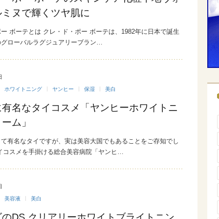
ルミヌで輝くツヤ肌に
ー ボーテとは クレ・ド・ポー ボーテは、1982年に日本で誕生
のグローバルラグジュアリーブラン…
日
ホワイトニング
ヤンヒー
保湿
美白
に有名なタイコスメ「ヤンヒーホワイトニ
リーム」
して有名なタイですが、実は美容大国でもあることをご存知でし
イコスメを手掛ける総合美容病院「ヤンヒ…
日
美容液
美白
のDS クリアリーホワイトブライトニン