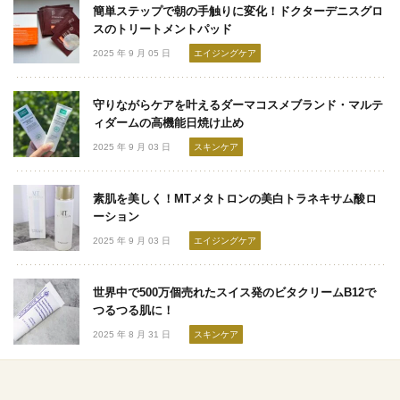
簡単ステップで朝の手触りに変化！ドクターデニスグロ
スのトリートメントパッド
2025 年 9 月 05 日
エイジングケア
守りながらケアを叶えるダーマコスメブランド・マルテ
ィダームの高機能日焼け止め
2025 年 9 月 03 日
スキンケア
素肌を美しく！MTメタトロンの美白トラネキサム酸ロ
ーション
2025 年 9 月 03 日
エイジングケア
世界中で500万個売れたスイス発のビタクリームB12で
つるつる肌に！
2025 年 8 月 31 日
スキンケア