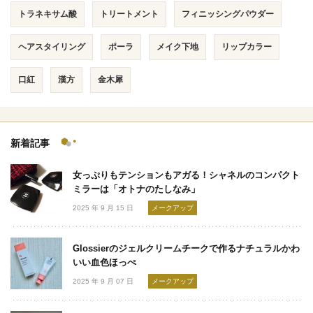
トラネキサム酸
トリートメント
フィニッシングパウダー
ヘアスタイリング
ポーラ
メイク下地
リップカラー
口紅
漢方
金木犀
新着記事
女っぷりもテンションもアガる！シャネルのコンパクト
ミラーは「オトナのたしなみ」
2025 年 9 月 15 日
メークアップ
Glossierのジェルクリームチークで作るナチュラルかわ
いい血色ほっぺ
2025 年 9 月 07 日
メークアップ