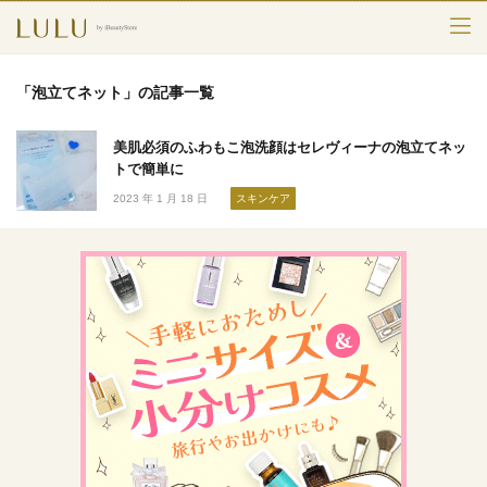
TOP
「泡立てネット」の記事一覧
カテゴリー
美肌必須のふわもこ泡洗顔はセレヴィーナの泡立てネッ
スキンケア
トで簡単に
2023 年 1 月 18 日
スキンケア
メークアップ
エイジングケア
フレグランス
ボディ＆ヘア
ライフスタイル
検索