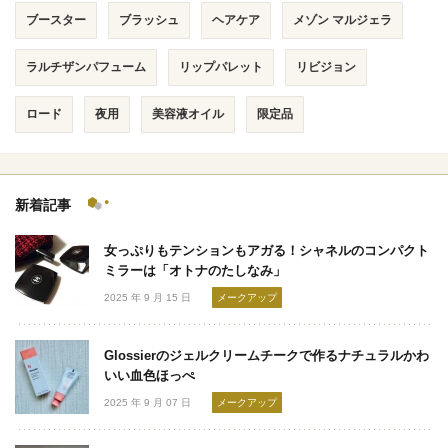
ブースター
ブラッシュ
ヘアケア
メゾン マルジェラ
ラルチザンパフューム
リップパレット
リビジョン
ロード
夜用
美容液オイル
限定品
新着記事
女っぷりもテンションもアガる！シャネルのコンパクト
ミラーは「オトナのたしなみ」
2025 年 9 月 15 日
メークアップ
Glossierのジェルクリームチークで作るナチュラルかわ
いい血色ほっぺ
2025 年 9 月 07 日
メークアップ