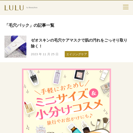
TOP
「毛穴パック」の記事一覧
カテゴリー
ゼオスキンの毛穴ケアマスクで肌の汚れをごっそり取り
スキンケア
除く！
2023 年 11 月 25 日
エイジングケア
メークアップ
エイジングケア
フレグランス
ボディ＆ヘア
ライフスタイル
検索