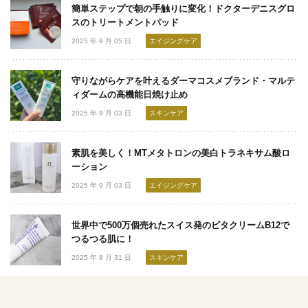
簡単ステップで朝の手触りに変化！ドクターデニスグロ
スのトリートメントパッド
2025 年 9 月 05 日
エイジングケア
守りながらケアを叶えるダーマコスメブランド・マルテ
ィダームの高機能日焼け止め
2025 年 9 月 03 日
スキンケア
素肌を美しく！MTメタトロンの美白トラネキサム酸ロ
ーション
2025 年 9 月 03 日
エイジングケア
世界中で500万個売れたスイス発のビタクリームB12で
つるつる肌に！
2025 年 8 月 31 日
スキンケア