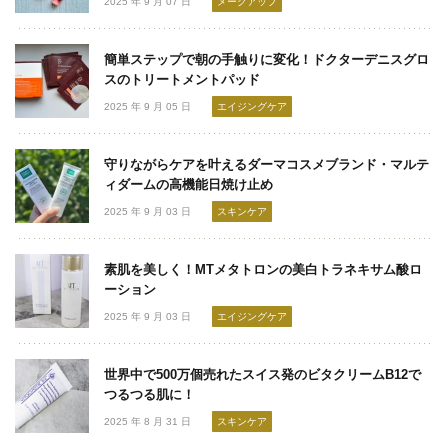
2025 年 9 月 07 日
メークアップ
簡単ステップで朝の手触りに変化！ドクターデニスグロ
スのトリートメントパッド
2025 年 9 月 05 日
エイジングケア
守りながらケアを叶えるダーマコスメブランド・マルテ
ィダームの高機能日焼け止め
2025 年 9 月 03 日
スキンケア
素肌を美しく！MTメタトロンの美白トラネキサム酸ロ
ーション
2025 年 9 月 03 日
エイジングケア
世界中で500万個売れたスイス発のビタクリームB12で
つるつる肌に！
2025 年 8 月 31 日
スキンケア