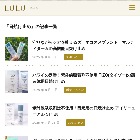
TOP
「日焼け止め」の記事一覧
カテゴリー
守りながらケアを叶えるダーマコスメブランド・マルテ
スキンケア
ィダームの高機能日焼け止め
2025 年 9 月 3 日
スキンケア
メークアップ
ハワイの定番！紫外線吸着剤不使用 TiZO(タイゾー)の顔
エイジングケア
＆体用日焼け止め
2025 年 8 月 9 日
ボディ＆ヘア
フレグランス
ボディ＆ヘア
紫外線吸収剤は不使用！目元用の日焼け止め アイリニュ
ーアル SPF20
ライフスタイル
2025 年 7 月 25 日
スキンケア
検索