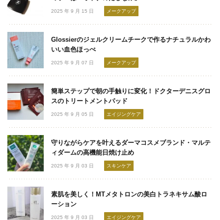
2025 年 9 月 15 日
メークアップ
Glossierのジェルクリームチークで作るナチュラルかわ
いい血色ほっぺ
2025 年 9 月 07 日
メークアップ
簡単ステップで朝の手触りに変化！ドクターデニスグロ
スのトリートメントパッド
2025 年 9 月 05 日
エイジングケア
守りながらケアを叶えるダーマコスメブランド・マルテ
ィダームの高機能日焼け止め
2025 年 9 月 03 日
スキンケア
素肌を美しく！MTメタトロンの美白トラネキサム酸ロ
ーション
2025 年 9 月 03 日
エイジングケア