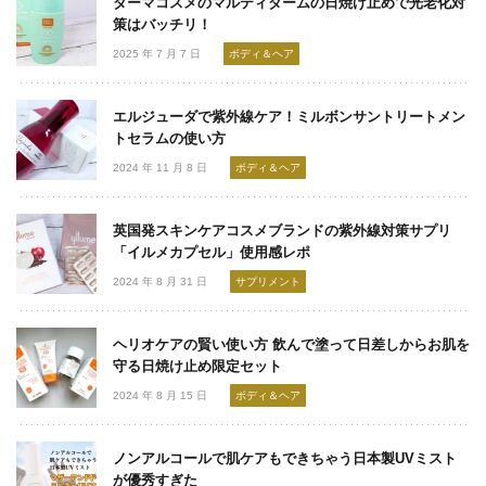
ダーマコスメのマルティダームの日焼け止めで光老化対
策はバッチリ！
2025 年 7 月 7 日
ボディ＆ヘア
エルジューダで紫外線ケア！ミルボンサントリートメン
トセラムの使い方
2024 年 11 月 8 日
ボディ＆ヘア
英国発スキンケアコスメブランドの紫外線対策サプリ
「イルメカプセル」使用感レポ
2024 年 8 月 31 日
サプリメント
ヘリオケアの賢い使い方 飲んで塗って日差しからお肌を
守る日焼け止め限定セット
2024 年 8 月 15 日
ボディ＆ヘア
ノンアルコールで肌ケアもできちゃう日本製UVミスト
が優秀すぎた