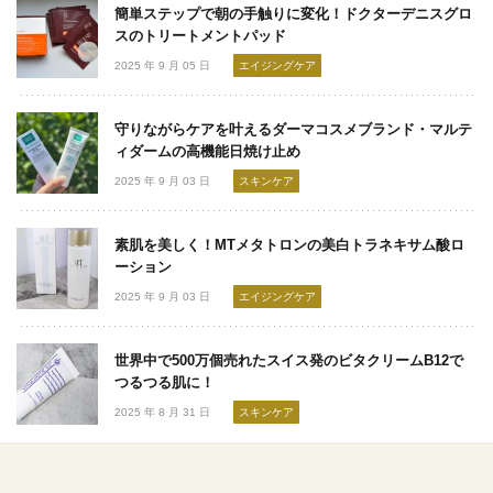
簡単ステップで朝の手触りに変化！ドクターデニスグロ
スのトリートメントパッド
2025 年 9 月 05 日
エイジングケア
守りながらケアを叶えるダーマコスメブランド・マルテ
ィダームの高機能日焼け止め
2025 年 9 月 03 日
スキンケア
素肌を美しく！MTメタトロンの美白トラネキサム酸ロ
ーション
2025 年 9 月 03 日
エイジングケア
世界中で500万個売れたスイス発のビタクリームB12で
つるつる肌に！
2025 年 8 月 31 日
スキンケア