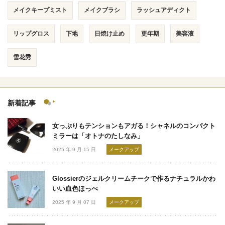
メイクキープミスト
メイクブラシ
ラッシュアディクト
リップグロス
下地
日焼け止め
更年期
美容液
雪花秀
新着記事
女っぷりもテンションもアガる！シャネルのコンパクト
ミラーは「オトナのたしなみ」
2025 年 9 月 15 日
メークアップ
Glossierのジェルクリームチークで作るナチュラルかわ
いい血色ほっぺ
2025 年 9 月 07 日
メークアップ