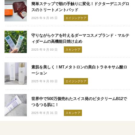
簡単ステップで朝の手触りに変化！ドクターデニスグロ
スのトリートメントパッド
2025 年 9 月 05 日
エイジングケア
守りながらケアを叶えるダーマコスメブランド・マルテ
ィダームの高機能日焼け止め
2025 年 9 月 03 日
スキンケア
素肌を美しく！MTメタトロンの美白トラネキサム酸ロ
ーション
2025 年 9 月 03 日
エイジングケア
世界中で500万個売れたスイス発のビタクリームB12で
つるつる肌に！
2025 年 8 月 31 日
スキンケア